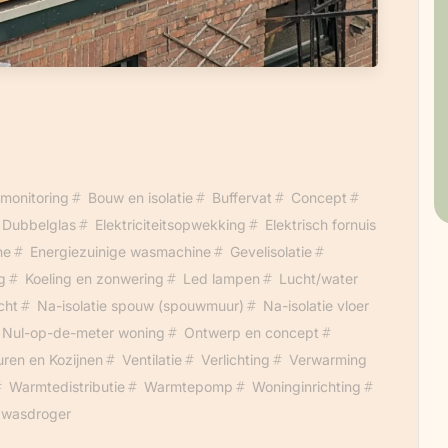
 monitoring
Bouw en isolatie
Buffervat
Concept
Dubbelglas
Elektriciteitsopwekking
Elektrisch fornuis
ne
Energiezuinige wasmachine
Gevelisolatie
g
Koeling en zonwering
Led lampen
Lucht/water
cht
Na-isolatie spouw (spouwmuur)
Na-isolatie vloer
Nul-op-de-meter woning
Ontwerp en concept
ren en Kozijnen
Ventilatie
Verlichting
Verwarming
Warmtedistributie
Warmtepomp
Woninginrichting
 wasdroger