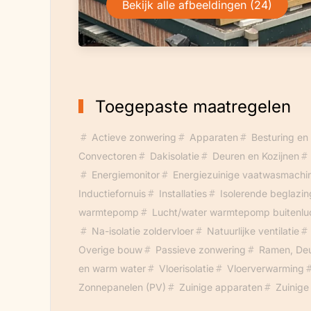
Bekijk alle afbeeldingen (24)
Toegepaste maatregelen
Actieve zonwering
Apparaten
Besturing en
Convectoren
Dakisolatie
Deuren en Kozijnen
Energiemonitor
Energiezuinige vaatwasmachi
Inductiefornuis
Installaties
Isolerende beglazin
warmtepomp
Lucht/water warmtepomp buitenlu
Na-isolatie zoldervloer
Natuurlijke ventilatie
Overige bouw
Passieve zonwering
Ramen, Deu
en warm water
Vloerisolatie
Vloerverwarming
Zonnepanelen (PV)
Zuinige apparaten
Zuinige