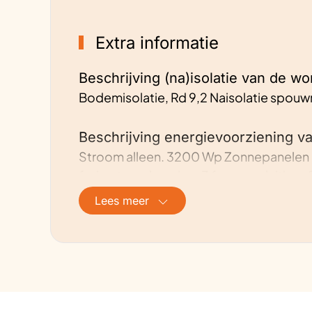
Extra informatie
Beschrijving (na)isolatie van de wo
Bodemisolatie, Rd 9,2 Naisolatie spouwm
Beschrijving energievoorziening v
Stroom alleen. 3200 Wp Zonnepanelen o
fasige teruglevering. 3 fase aansluitin
Water via Warmtepomp, R290. WOLF C
Lees meer
Hoe is de ventilatie geregeld?
Handmatig
Adviezen