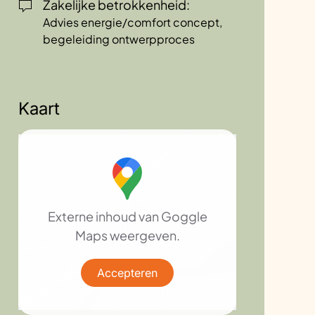
Zakelijke betrokkenheid:
Advies energie/comfort concept,
begeleiding ontwerpproces
Kaart
Externe inhoud van Goggle
Maps weergeven.
Accepteren