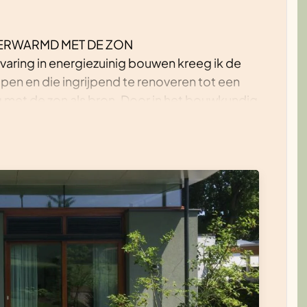
ERWARMD MET DE ZON
varing in energiezuinig bouwen kreeg ik de
pen en die ingrijpend te renoveren tot een
 met de zon als bron. Door in het bouwkundig
abel mogelijke woning vostaat een minimale
tgangspunt voor het nul-energie concept. Dat
ldere architectuur en een simpel te regelen
n de zomer).
g door een dik isolatiepakket en een goede
sventilatie met warmteterugwinning. De
 het overgrote deel van het huishoudelijk
 door de ramen draagt bij aan de verwarming;
necollectoren verwarmen het water en
 inpandige ruimtes. Om oververhitting op hete
nwering voor zuid- en westramen en