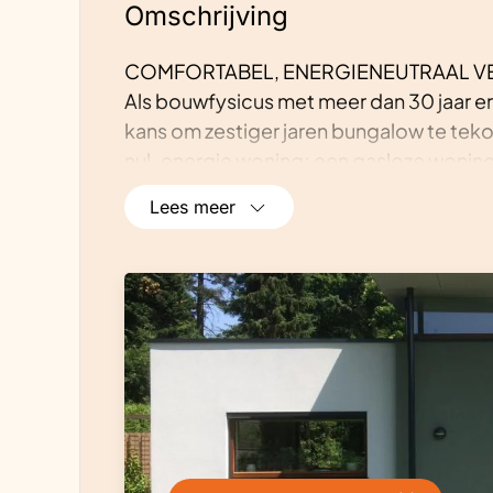
Omschrijving
COMFORTABEL, ENERGIENEUTRAAL V
Als bouwfysicus met meer dan 30 jaar er
kans om zestiger jaren bungalow te teko
nul-energie woning; een gasloze woning
ontwerp te streven naar een zo comfort
Lees meer
installatie. Het woonplezier was het ui
betekende: een functionele indeling, he
klimaat (behaaglijk in de winter en koel i
De energievraag van de woning is gerin
luchtdichtheid in combinatie met balan
energie voor verwarmen en ventileren en
energiegebruik komt van de zon. De zon
zonnepanelen leveren elektriciteit, zon
lichtkokers in het dak geven daglicht in
zomerdagen te voorkomen hebben we zo