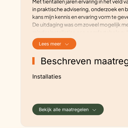
Met tientallen jaren ervaring in het vel
meerekenen van subsidie.
in praktische advisering, onderzoek en 
kans mijn kennis en ervaring vorm te ge
De uitdaging was om zoveel mogelijk m
minder installaties een comfortabele nu
warmtepomp en vloerverwarming. De w
Lees meer
de woning zomers koel is. De komende w
brengen waarbij nauwelijks ruimteverwar
Beschreven maatreg
Toekomstplannen
Installaties
De woning monitoren en daaruit te leren
arm concept in het Nederlands klimaat. 
gehaald. Door de afgewogen bouwkundig
waarschijnlijkheid de minimale elektris
Bekijk alle maatregelen
vorst voldoende zijn; de komende winter
verwarmingscapaciteit onvoldoende zijn
elektrische radiator bij.