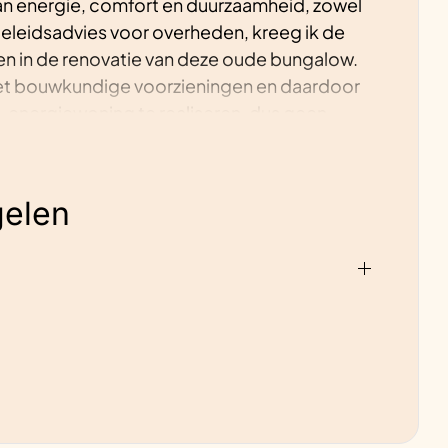
d van energie, comfort en duurzaamheid, zowel
beleidsadvies voor overheden, kreeg ik de
ven in de renovatie van deze oude bungalow.
et bouwkundige voorzieningen en daardoor
l-energiewoning te realiseren, dus geen
arme zomerdagen hebben al aangetoond dat
inter verwachten we behaaglijk door te
ming nodig is.
elen
 voor bredere toepassing van een installatie-
De energie-nul doelstelling wordt zeker
e vormgeving van het concept zal naar alle
che verwarming in de badkamer bij strenge
 zal het ons leren. Mocht de
 dan plaatsen we voor een paar tientjes een