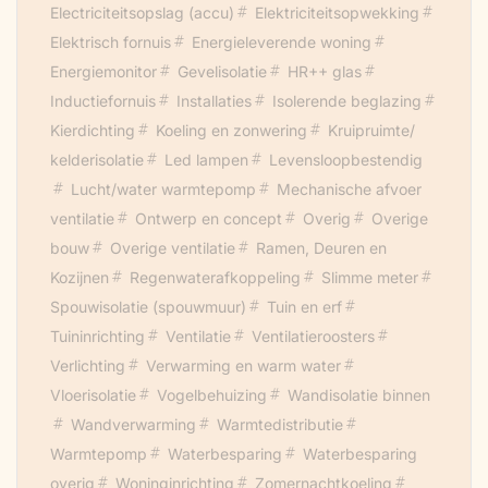
Electriciteitsopslag (accu)
Elektriciteitsopwekking
Elektrisch fornuis
Energieleverende woning
Energiemonitor
Gevelisolatie
HR++ glas
Inductiefornuis
Installaties
Isolerende beglazing
Kierdichting
Koeling en zonwering
Kruipruimte/
kelderisolatie
Led lampen
Levensloopbestendig
Lucht/water warmtepomp
Mechanische afvoer
ventilatie
Ontwerp en concept
Overig
Overige
bouw
Overige ventilatie
Ramen, Deuren en
Kozijnen
Regenwaterafkoppeling
Slimme meter
Spouwisolatie (spouwmuur)
Tuin en erf
Tuininrichting
Ventilatie
Ventilatieroosters
Verlichting
Verwarming en warm water
Vloerisolatie
Vogelbehuizing
Wandisolatie binnen
Wandverwarming
Warmtedistributie
Warmtepomp
Waterbesparing
Waterbesparing
overig
Woninginrichting
Zomernachtkoeling