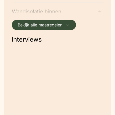
Wandisolatie binnen
Bekijk alle maatregelen
Kruipruimte/ kelderisolatie
Interviews
Bouw en isolatie
Lucht/water warmtepomp
Zonnepanelen (PV)
Ventilatieroosters