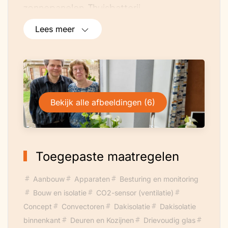
zonnepanelen. Thuisbatterij.
Luchtwarmtepomp en zeer lage
Lees meer
temperatuurverwarming.
Wandverwarming in de woonkamer.
Bekijk alle afbeeldingen (6)
Toegepaste maatregelen
Aanbouw
Apparaten
Besturing en monitoring
Bouw en isolatie
CO2-sensor (ventilatie)
Concept
Convectoren
Dakisolatie
Dakisolatie
binnenkant
Deuren en Kozijnen
Drievoudig glas