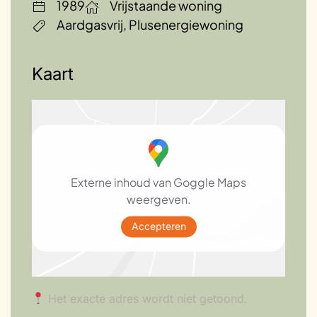
1989
Vrijstaande woning
Aardgasvrij, Plusenergiewoning
Kaart
Externe inhoud van Goggle Maps
weergeven.
Accepteren
Het exacte adres wordt niet getoond.