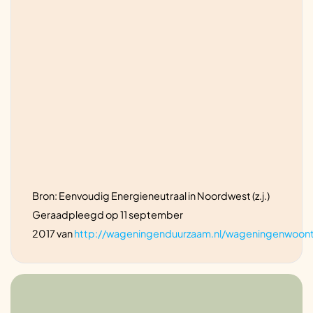
Waterbesparing overig
Electriciteitsopslag (accu)
Bron: Eenvoudig Energieneutraal in Noordwest (z.j.)
Geraadpleegd op 11 september
2017 van
http://wageningenduurzaam.nl/wageningenwoon