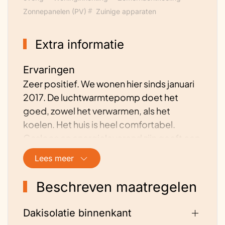
Zonnepanelen (PV)
Zuinige apparaten
Extra informatie
Ervaringen
Zeer positief. We wonen hier sinds januari
2017. De luchtwarmtepomp doet het
goed, zowel het verwarmen, als het
koelen. Het huis is heel comfortabel.
Gasloos en energieleverend zijn geeft een
goed gevoel. Sinds mei 2025 hebben wij
Lees meer
ook een thuisbatterij.
Beschreven maatregelen
Dakisolatie binnenkant