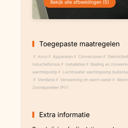
Bekijk alle afbeeldingen (5)
Toegepaste maatregelen
Airco
Apparaten
Convectoren
Elektricit
Inductiefornuis
Installaties
Koeling en zonweri
warmtepomp
Lucht/water warmtepomp buitenlu
Ventilatie
Verwarming en warm water
Warmt
Zonnepanelen (PV)
Extra informatie