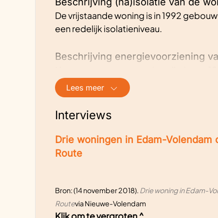
Beschrijving (na)isolatie van de wo
De vrijstaande woning is in 1992 gebouw
een redelijk isolatieniveau.
Beschrijving energievoorziening v
Naast een zonnestroominstallatie van 
geïnstalleerd. Wij zijn begonnen met e
Lees meer
airco. Later hebben wij een lucht-/w
radiatoren en het warme tapwater. Op de
Interviews
aangesloten.
Drie woningen in Edam-Volendam 
Adviezen
Route
Bij lokale ondernemers is veel kennis a
te verwezenlijken. Dennis Tol (Zonnepa
(DuurzaamAan) hebben mij van uitstekende
Bron: (14 november 2018).
Drie woning in Edam-V
toppers, dus gebruik ze! Laat u ook ins
Route
via Nieuwe-Volendam
Klik om te vergroten ^
buurtbewoners. Wat dat betreft is het 