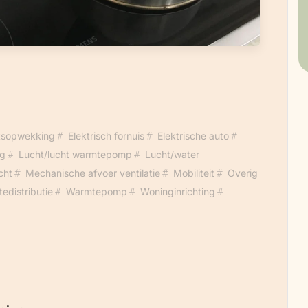
eitsopwekking
Elektrisch fornuis
Elektrische auto
ng
Lucht/lucht warmtepomp
Lucht/water
cht
Mechanische afvoer ventilatie
Mobiliteit
Overig
edistributie
Warmtepomp
Woninginrichting