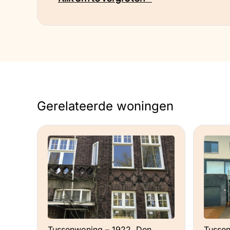
elkaar te helpen met verduurzamingsvra
www.buurkracht.nl. Graag zou ik dit in on
Ervaringen
Inmiddels ben ik een tevreden gebruike
namelijk de toekomst en daar ben ik al 
Gerelateerde woningen
Toekomstplannen
Na het dichtzetten van de gaskraan en 
ik nog 2 dingen op mijn lijstje staan. Ik 
en een duurzaam alternatief willen hebbe
de toekomst een bron slaan voor het o
Tussenwoning – 1922, Den
Tussen