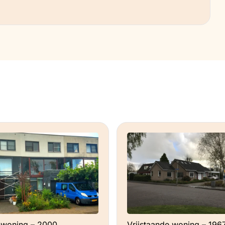
agstukken. Kijk maar eens op de website
ze regio willen introduceren.
r van duurzaam opgewekte warmte. Dit is
op voorbereid!
het opwekken van voldoende elektriciteit heb
zou namelijk ook graag energie willen opslaan
n voor ons waterverbruik. Wellicht kan ik in
ppompen van eigen water.
woning – 2000,
Vrijstaande woning – 1967