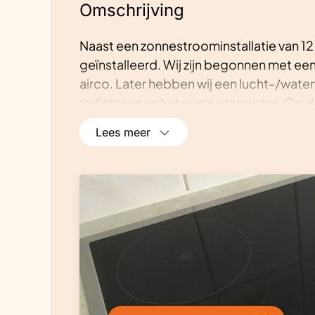
Omschrijving
Naast een zonnestroominstallatie van 
geïnstalleerd. Wij zijn begonnen met e
airco. Later hebben wij een lucht-/w
radiatoren en het warme tapwater. Op de
aangesloten. Verder wordt er in dit huis
Lees meer
elektrische fietsen en rijden we tevens 
hoeveelheid zonnepanelen is geïnstall
elektriciteit te kunnen voeden. Hiermee z
want de gasaansluiting is al enige tijd 
houden we ca 1.500kWh elektra over die 
energieleverancier Vandebron.