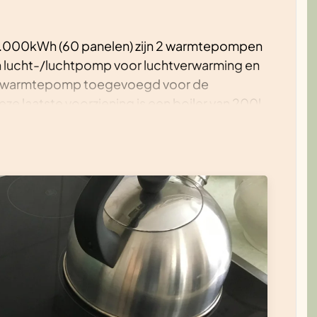
12.000kWh (60 panelen) zijn 2 warmtepompen
en lucht-/luchtpomp voor luchtverwarming en
aterwarmtepomp toegevoegd voor de
ze laatste voorziening is een boiler van 200l
 elektrisch gekookt (inductie), hebben we 2
een elektrisch aangedreven auto. De grote
eerd om ook deze voorzieningen met eigen
ijn wij dus energieneutraal en aardgasvrij,
geleden buiten werking gesteld. Op jaarbasis
ik verkoop aan de kleine onafhankelijke