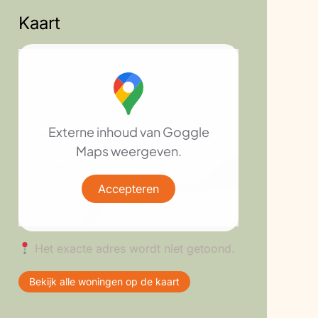
Kaart
Externe inhoud van Goggle
Maps weergeven.
Accepteren
Het exacte adres wordt niet getoond.
Bekijk alle woningen op de kaart