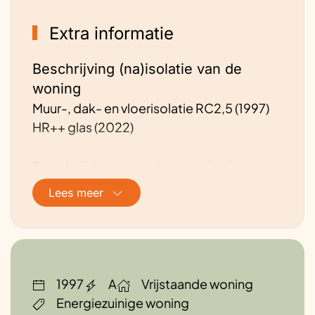
Extra informatie
Beschrijving (na)isolatie van de
woning
Muur-, dak- en vloerisolatie RC2,5 (1997)
HR++ glas (2022)
Beschrijving energievoorziening van
de woning
Lees meer
Vloerverwarming op benedenverdieping
en in de badkamer (1997).
Alle ruimten voorzien van
standaardradiatoren (1997).
Hybride warmtepomp (Vaillant):
1997
A
Vrijstaande woning
verwarming door warmtepomp, tapwater
Energiezuinige woning