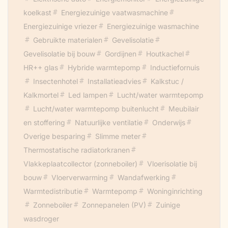
koelkast
Energiezuinige vaatwasmachine
Energiezuinige vriezer
Energiezuinige wasmachine
Gebruikte materialen
Gevelisolatie
Gevelisolatie bij bouw
Gordijnen
Houtkachel
HR++ glas
Hybride warmtepomp
Inductiefornuis
Insectenhotel
Installatieadvies
Kalkstuc /
Kalkmortel
Led lampen
Lucht/water warmtepomp
Lucht/water warmtepomp buitenlucht
Meubilair
en stoffering
Natuurlijke ventilatie
Onderwijs
Overige besparing
Slimme meter
Thermostatische radiatorkranen
Vlakkeplaatcollector (zonneboiler)
Vloerisolatie bij
bouw
Vloerverwarming
Wandafwerking
Warmtedistributie
Warmtepomp
Woninginrichting
Zonneboiler
Zonnepanelen (PV)
Zuinige
wasdroger