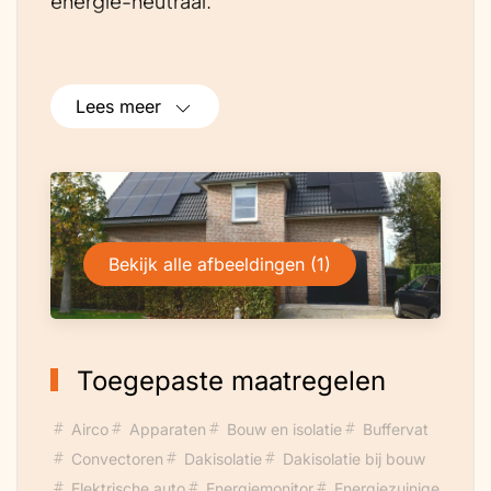
energie-neutraal.
Lees meer
Bekijk alle afbeeldingen (1)
Toegepaste maatregelen
Airco
Apparaten
Bouw en isolatie
Buffervat
Convectoren
Dakisolatie
Dakisolatie bij bouw
Elektrische auto
Energiemonitor
Energiezuinige