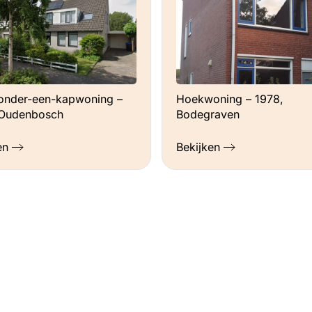
onder-een-kapwoning –
Hoekwoning – 1978,
 Oudenbosch
Bodegraven
en
Bekijken