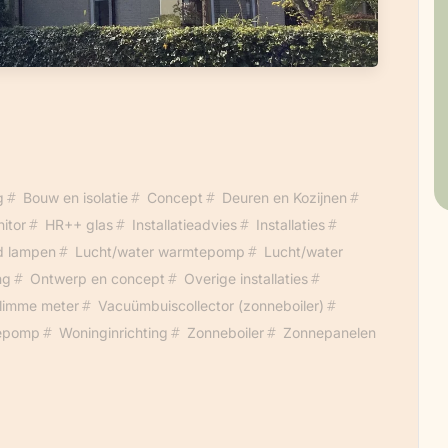
g
Bouw en isolatie
Concept
Deuren en Kozijnen
itor
HR++ glas
Installatieadvies
Installaties
d lampen
Lucht/water warmtepomp
Lucht/water
ng
Ontwerp en concept
Overige installaties
limme meter
Vacuümbuiscollector (zonneboiler)
epomp
Woninginrichting
Zonneboiler
Zonnepanelen