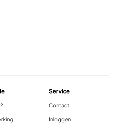
ie
Service
t?
Contact
rking
Inloggen