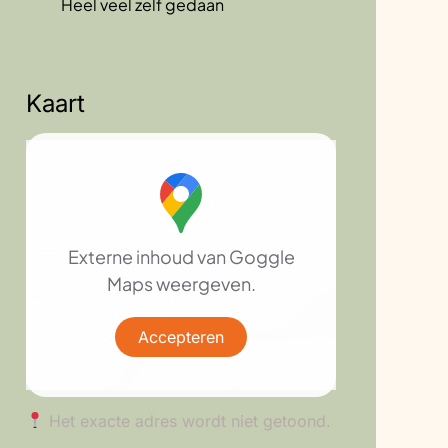
Heel veel zelf gedaan
Kaart
Externe inhoud van Goggle
Maps weergeven.
Accepteren
Het exacte adres wordt niet getoond.