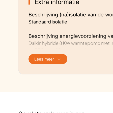
Extra informatie
Beschrijving (na)isolatie van de wo
Standaard isolatie
Beschrijving energievoorziening v
Daikin hybride 8 KW warmtepomp met In
en 500 L vat 25 zonnepanelen
Lees meer
Adviezen
Laat je goed en eerlijk voorlichten
Ervaringen
Heel goed. Gasverbruik is gezakt van 1