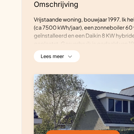
Omschrijving
Vrijstaande woning, bouwjaar 1997. Ik h
(ca 7500 kWh/jaar), een zonneboiler 60 
geïnstalleerd en een Daikin 8 KW hybri
geplaatst. Gasverbruik is gedaald van 1
lampen vervangen door led-lampen en 
Lees meer