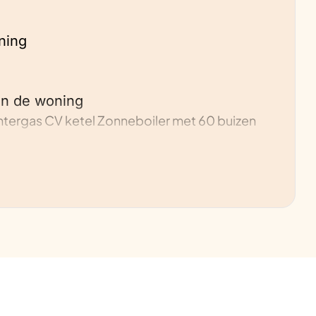
ning
an de woning
tergas CV ketel Zonneboiler met 60 buizen
900 m3 naar ca 150 m3.