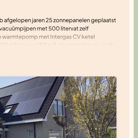
eb afgelopen jaren 25 zonnepanelen geplaatst
vacuümpijpen met 500 litervat zelf
de warmtepomp met Intergas CV ketel
900 m3 naar ca 150 m3. Verder hebben wij alle
een inductiekookplaat.