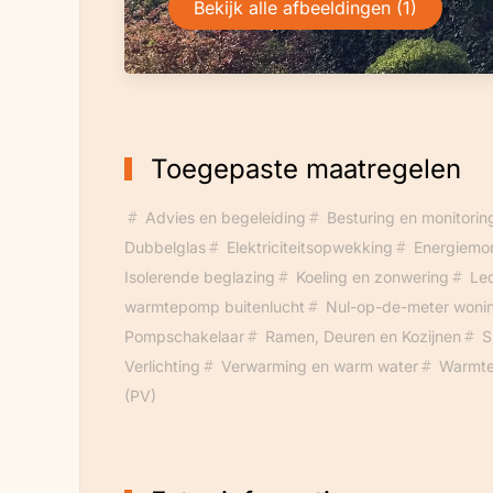
Bekijk alle afbeeldingen (1)
Toegepaste maatregelen
Advies en begeleiding
Besturing en monitorin
Dubbelglas
Elektriciteitsopwekking
Energiemon
Isolerende beglazing
Koeling en zonwering
Le
warmtepomp buitenlucht
Nul-op-de-meter woni
Pompschakelaar
Ramen, Deuren en Kozijnen
S
Verlichting
Verwarming en warm water
Warmt
(PV)