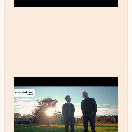
luchtdichtheid (qV_10 waarde). Gemeten
qV_10 = 0,2 We hebben zowel op de b.g.
als op de verdiepingsvloer
vloerverwarming h.o.h. 10. Totale lengte
1980 meter. We komen nooit boven de
27°C aanvoertemperatuur bij een
gevraagde ruimtetemperatuur van
20,5°C.
Toekomstplannen
Onderzoeken on hoeverre heat pipes de
warmtevraag in de winter kunnen dekken.
Gebruik van de E-auto als energieopslag
voor de woning
Tips