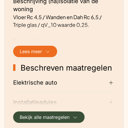
Beschrijving (na)isolatie van de
woning
Vloer Rc 4,5 / Wanden en Dah Rc 6,5 /
Triple glas / qV_10 waarde 0,25.
Beschrijving energievoorziening van
de woning
Lees meer
Keuzemotivatie voor de genomen
maatregelen op aanvraag
Beschreven maatregelen
Hoe is de ventilatie geregeld?
Elektrische auto
Balansventilatie. Iedere ruimte heft zijn
eigen afvoerkanaal dat uitkomt in een
Installatieadvies
plenum met een elektrisch bedienbare
klep. Per ruimte wordt op CO2 en Rv
Bekijk alle maatregelen
geregeld en dus wordt de ventilatievoud
geminimaliseerd. De aanvoer lucht wordt