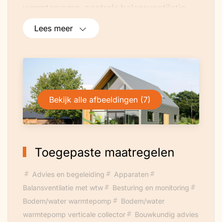
warmtepomp, centrale balansventilatie,
regenwater hergebruik, douche-WTW,
Lees meer
slimme laadpaal en thuisbatterij op basis
van gebruikte batterij uit EV.
Tip
:
In dit PDF-document
lees je meer over
de nul-op-de-meteraanpak van de
huiseigenaren.
Bekijk alle afbeeldingen (7)
Toegepaste maatregelen
Advies en begeleiding
Apparaten
Balansventilatie met wtw
Besturing en monitoring
Bodem/water warmtepomp
Bodem/water
warmtepomp verticale collector
Bouwkundig advies