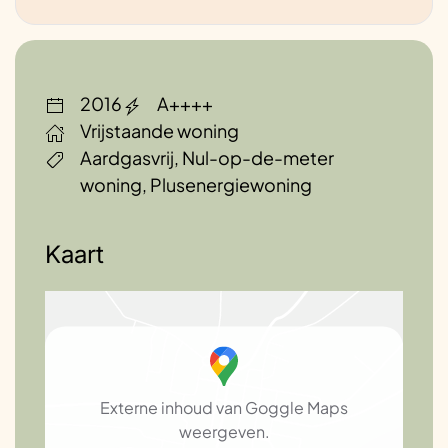
2016
A++++
Vrijstaande woning
Aardgasvrij, Nul-op-de-meter
woning, Plusenergiewoning
Kaart
Externe inhoud van Goggle Maps
weergeven.