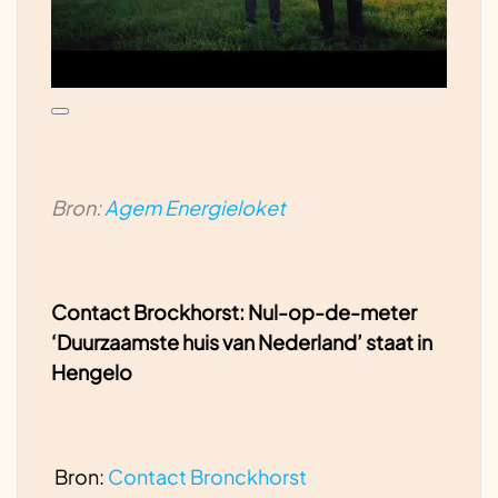
Staar je niet blind op energie alleen. De
comfortwinst is enorm. De genomen
maatregelen zijn inmiddels min of meer de
standaard. Biobased bouwen is de
volgende stap in het verduuzamen
Bron:
Agem Energieloket
Contact Brockhorst: Nul-op-de-meter
‘Duurzaamste huis van Nederland’ staat in
Hengelo
Bron:
Contact Bronckhorst