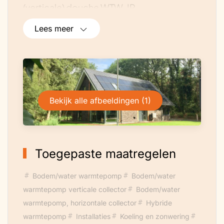
(verticale) douche WTW, IR
verwarmingspanelen slaapkamers. We
Lees meer
hebben de woning casco laten bouwen
(buitenschil) en de afbouw en installaties
zelf gedaan.
Bekijk alle afbeeldingen (1)
Toegepaste maatregelen
Bodem/water warmtepomp
Bodem/water
warmtepomp verticale collector
Bodem/water
warmtepomp, horizontale collector
Hybride
warmtepomp
Installaties
Koeling en zonwering