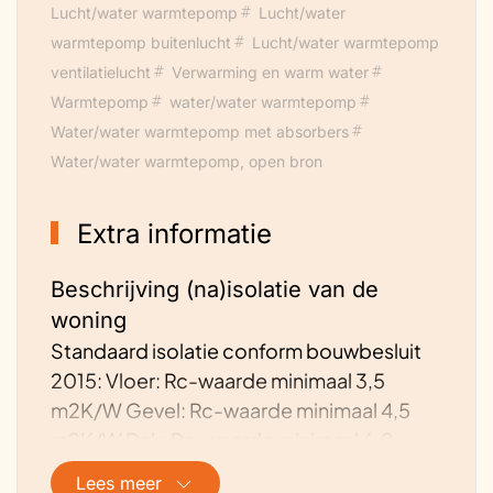
Lucht/water warmtepomp
Lucht/water
warmtepomp buitenlucht
Lucht/water warmtepomp
ventilatielucht
Verwarming en warm water
Warmtepomp
water/water warmtepomp
Water/water warmtepomp met absorbers
Water/water warmtepomp, open bron
Extra informatie
Beschrijving (na)isolatie van de
woning
Standaard isolatie conform bouwbesluit
2015: Vloer: Rc-waarde minimaal 3,5
m2K/W Gevel: Rc-waarde minimaal 4,5
m2K/W Dak: Rc-waarde minimaal 6,0
m2K/W
Lees meer