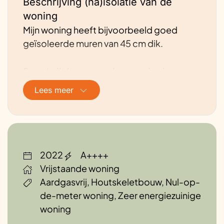
Beschrijving (na)isolatie van de
woning
Mijn woning heeft bijvoorbeeld goed
geïsoleerde muren van 45 cm dik.
Beschrijving energievoorziening van
de woning
Lees meer
Warmtepomp
Hoe is de ventilatie geregeld?
Ventilatiesysteem met in- en uitvoer.
2022
A++++
Vrijstaande woning
Ervaringen
Aardgasvrij, Houtskeletbouw, Nul-op-
Sinds ik in mijn WikiHouse woon, merk ik
de-meter woning, Zeer energiezuinige
dat mijn maandelijkse energiekosten
woning
aanzienlijk lager zijn dan in mijn vorige huis,