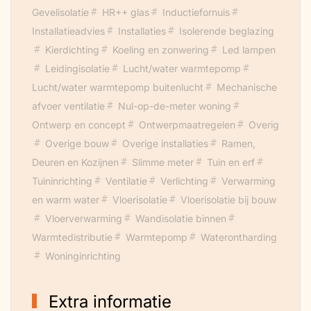
Gevelisolatie
HR++ glas
Inductiefornuis
Ik ben op een goede manier door het
Installatieadvies
Installaties
Isolerende beglazing
proces gekomen. Mijn kennis en inzicht is
Kierdichting
Koeling en zonwering
Led lampen
gegroeid. Ik weet meer van materialen en
Leidingisolatie
Lucht/water warmtepomp
zou sommige dingen nu anders
Lucht/water warmtepomp buitenlucht
Mechanische
aanpakken. En de vraag die ik nog steeds
afvoer ventilatie
Nul-op-de-meter woning
heb is: als ik al het materiaal dat ik erin heb
Ontwerp en concept
Ontwerpmaatregelen
Overig
gestopt afweeg tegen wat ik bespaar qua
Overige bouw
Overige installaties
Ramen,
CO2, klopt dit dan wel. De architect die
Deuren en Kozijnen
Slimme meter
Tuin en erf
me bij heeft gestaan zegt van wel nadat hij
Tuininrichting
Ventilatie
Verlichting
Verwarming
wat calculaties heeft gemaakt. Maar het is
en warm water
Vloerisolatie
Vloerisolatie bij bouw
en blijft een vraag: moet je dit wel willen?
Vloerverwarming
Wandisolatie binnen
Warmtedistributie
Warmtepomp
Waterontharding
Woninginrichting
Extra informatie