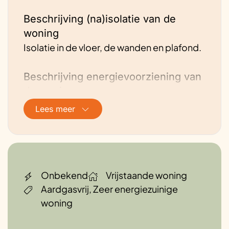
Beschrijving (na)isolatie van de
woning
Isolatie in de vloer, de wanden en plafond.
Beschrijving energievoorziening van
de woning
Isolatie aanbracht aan de binnenzijde.
Lees meer
Vloerverwarming met een warmtepomp.
WTW installatie. Op delen HR++
aangebracht.
Onbekend
Vrijstaande woning
Hoe is de ventilatie geregeld?
Aardgasvrij, Zeer energiezuinige
WTW
woning
Ervaringen