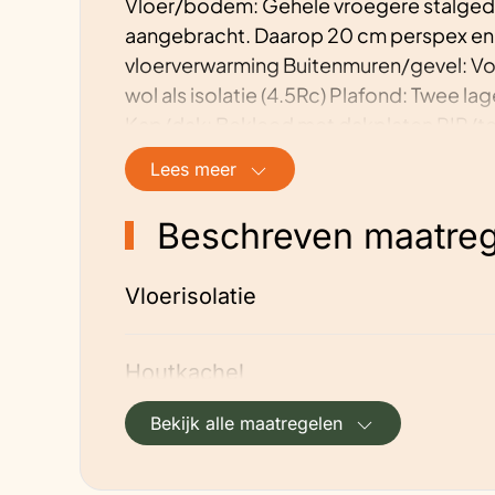
Vloer/bodem: Gehele vroegere stalgede
aangebracht. Daarop 20 cm perspex en 
vloerverwarming Buitenmuren/gevel: Voo
wol als isolatie (4.5Rc) Plafond: Twee la
Kap/dak: Bekleed met dakplaten PIR/tem
(vensters/tuindeuren) HR++ kwaliteit. Al
Lees meer
worden/zijn voorzien van voorzetramen.
Beschreven maatreg
Beschrijving energievoorziening v
Houtkachel: 12 Kw houtkachel in woonk
Vloerisolatie
Palletkachel: 35 Kw als hoofdverwarmin
Gas-aansluiting: Nee
Electra-aansluiting: Ja
Houtkachel
Bekijk alle maatregelen
Na-isolatie schuin dak binnenkant (