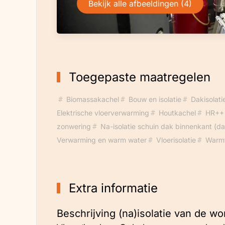
Bekijk alle afbeeldingen (4)
Toegepaste maatregelen
Biomassakachel
Bouw en isolatie
Dakisolati
Elektrische vloerverwarming
Houtkachel
HR++ 
zonwering
Na-isolatie schuin dak binnenkant (dak
Verwarming en warm water
Vloerisolatie
Warm
Extra informatie
Beschrijving (na)isolatie van de wo