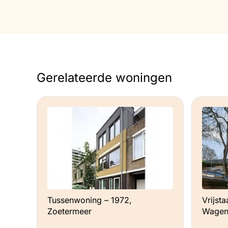
Elektrische vloerverwarming
Pelletkachel
Gerelateerde woningen
HR++ glas
Tussenwoning – 1972,
Vrijst
Zoetermeer
Wagen