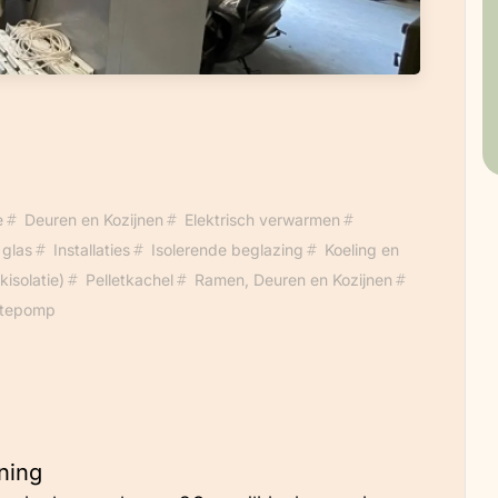
e
Deuren en Kozijnen
Elektrisch verwarmen
glas
Installaties
Isolerende beglazing
Koeling en
isolatie)
Pelletkachel
Ramen, Deuren en Kozijnen
tepomp
ning