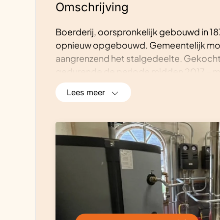
Omschrijving
Boerderij, oorspronkelijk gebouwd in 18
opnieuw opgebouwd. Gemeentelijk mon
aangrenzend het stalgedeelte. Gekocht
gedurende de periode midden 2017 – m
ingrijpend gerenoveerd met als uitgang
Lees meer
te behouden. Vanuit het oogpunt van w
authenticiteit wel enkele kleinere conc