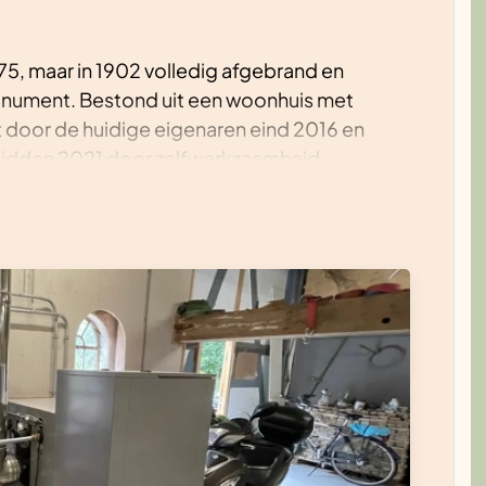
75, maar in 1902 volledig afgebrand en
ument. Bestond uit een woonhuis met
 door de huidige eigenaren eind 2016 en
idden 2021 door zelfwerkzaamheid
spunt het bestaande karakter zoveel mogelijk
ooncomfort en duurzaamheid zijn aan de
essies gedaan.