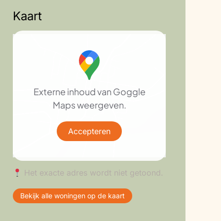
Kaart
Externe inhoud van Goggle
Maps weergeven.
Accepteren
Het exacte adres wordt niet getoond.
Bekijk alle woningen op de kaart