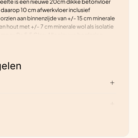
elte is een nieuwe 20cm dikke betonvloer
daarop 10 cm afwerkvloer inclusief
rzien aan binnenzijde van +/- 15 cm minerale
gen hout met +/- 7 cm minerale wol als isolatie
pex Rc 5.5 Glas: Alle nieuwe beglazing
le oude stalvensters ongewijzigd en
elen
an de woning
amer
g
dakisolatie)