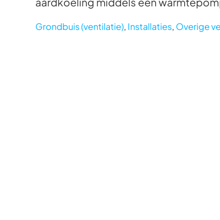
aardkoeling middels een warmtepom
Grondbuis (ventilatie)
,
Installaties
,
Overige ve