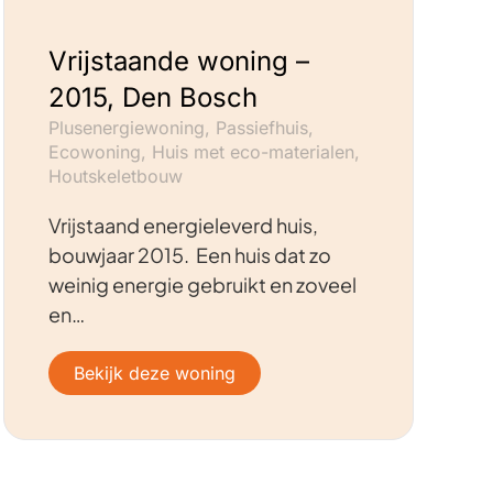
Vrijstaande woning –
2015, Den Bosch
Plusenergiewoning, Passiefhuis,
Ecowoning, Huis met eco-materialen,
Houtskeletbouw
Vrijstaand energieleverd huis,
bouwjaar 2015. Een huis dat zo
weinig energie gebruikt en zoveel
en…
Bekijk deze woning