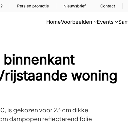
t?
Pers en promotie
Nieuwsbrief
Contact
Home
Voorbeelden
Events
Sam
l binnenkant
 Vrijstaande woning
20, is gekozen voor 23 cm dikke
 icm dampopen reflecterend folie