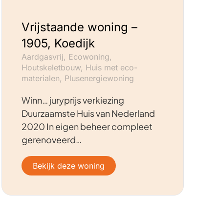
Vrijstaande woning –
1905, Koedijk
Aardgasvrij, Ecowoning,
Houtskeletbouw, Huis met eco-
materialen, Plusenergiewoning
Winn… juryprijs verkiezing
Duurzaamste Huis van Nederland
2020 In eigen beheer compleet
gerenoveerd…
Bekijk deze woning