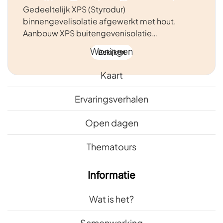
Gedeeltelijk XPS (Styrodur)
binnengevelisolatie afgewerkt met hout.
Snel naar
Aanbouw XPS buitengevenisolatie…
Woningen
Bekijken
Kaart
Ervaringsverhalen
Open dagen
Thematours
Informatie
Wat is het?
Samenwerking