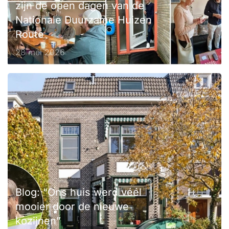
zijn de open dagen van de
Nationale Duurzame Huizen
Route
28 mei 2026
Blog: “Ons huis werd véél
mooier door de nieuwe
kozijnen”