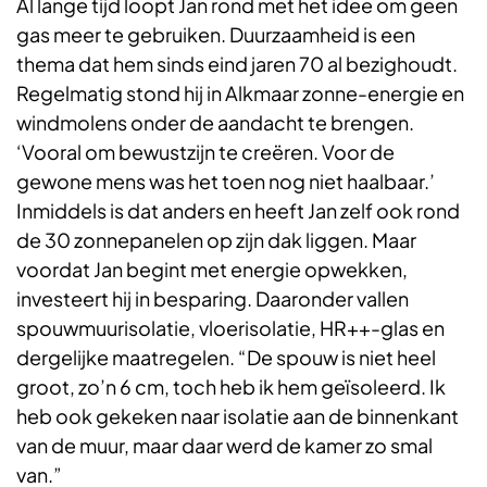
Al lange tijd loopt Jan rond met het idee om geen
gas meer te gebruiken. Duurzaamheid is een
thema dat hem sinds eind jaren 70 al bezighoudt.
Regelmatig stond hij in Alkmaar zonne-energie en
windmolens onder de aandacht te brengen.
‘Vooral om bewustzijn te creëren. Voor de
gewone mens was het toen nog niet haalbaar.’
Inmiddels is dat anders en heeft Jan zelf ook rond
de 30 zonnepanelen op zijn dak liggen. Maar
voordat Jan begint met energie opwekken,
investeert hij in besparing. Daaronder vallen
spouwmuurisolatie, vloerisolatie, HR++-glas en
dergelijke maatregelen. “De spouw is niet heel
groot, zo’n 6 cm, toch heb ik hem geïsoleerd. Ik
heb ook gekeken naar isolatie aan de binnenkant
van de muur, maar daar werd de kamer zo smal
van.”