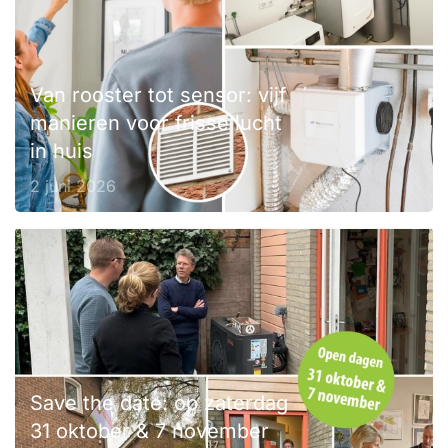
Van rooster tot sensor: vijf
manieren voor frisse lucht
in huis
2 juni 2026
Save the date: op zaterdag
31 oktober & 7 november