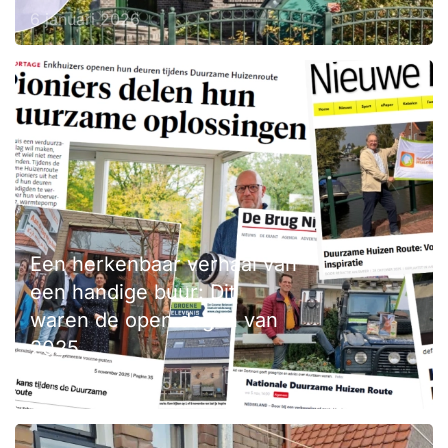
6 januari 2026
Een herkenbaar verhaal van
een handige buur: Dit
waren de open dagen van
2025
17 december 2025