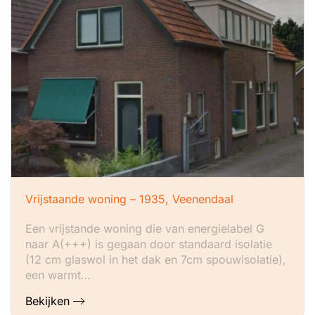
Vrijstaande woning – 1935, Veenendaal
Een vrijstande woning die van energielabel G
naar A(+++) is gegaan door standaard isolatie
(12 cm glaswol in het dak en 7cm spouwisolatie),
een warmt…
Bekijken