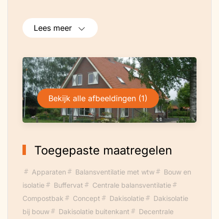
Lees meer
Bekijk alle afbeeldingen (1)
Toegepaste maatregelen
Apparaten
Balansventilatie met wtw
Bouw en
isolatie
Buffervat
Centrale balansventilatie
Compostbak
Concept
Dakisolatie
Dakisolatie
bij bouw
Dakisolatie buitenkant
Decentrale