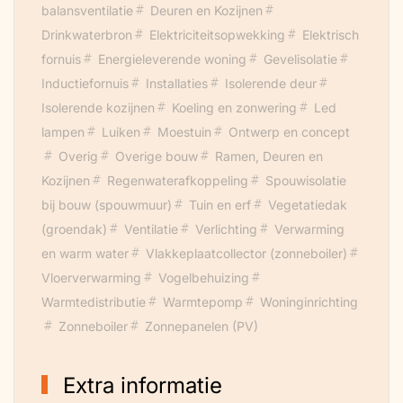
balansventilatie
Deuren en Kozijnen
Drinkwaterbron
Elektriciteitsopwekking
Elektrisch
fornuis
Energieleverende woning
Gevelisolatie
Inductiefornuis
Installaties
Isolerende deur
Isolerende kozijnen
Koeling en zonwering
Led
lampen
Luiken
Moestuin
Ontwerp en concept
Overig
Overige bouw
Ramen, Deuren en
Kozijnen
Regenwaterafkoppeling
Spouwisolatie
bij bouw (spouwmuur)
Tuin en erf
Vegetatiedak
(groendak)
Ventilatie
Verlichting
Verwarming
en warm water
Vlakkeplaatcollector (zonneboiler)
Vloerverwarming
Vogelbehuizing
Warmtedistributie
Warmtepomp
Woninginrichting
Zonneboiler
Zonnepanelen (PV)
Extra informatie