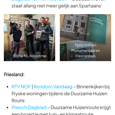
staat allang niet meer gelijk aan Spartaans’
Tijdschriften
Monumentaal en
Editie NL in Hertme
Heerenhuis
Friesland:
RTV NOF
|
Rondom Vandaag
– Binnenkijken bij
Fryske woningen tijdens de Duurzame Huizen
Route
Friesch Dagblad
– Duurzame Huizenroute krijgt
een broertje met tuin- en klimaatroute