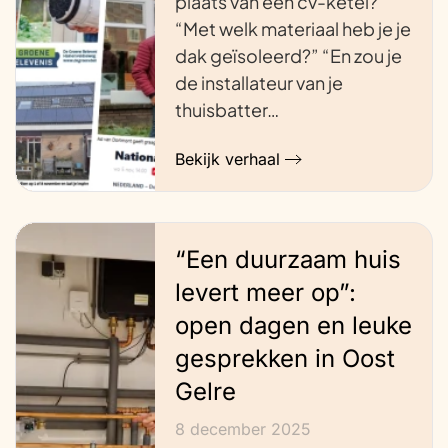
plaats van een cv-ketel?”
“Met welk materiaal heb je je
dak geïsoleerd?” “En zou je
de installateur van je
thuisbatter…
Bekijk verhaal
“Een duurzaam huis
levert meer op”:
open dagen en leuke
gesprekken in Oost
Gelre
8 december 2025