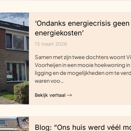
‘Ondanks energiecrisis geen
energiekosten’
13 maart 2026
Samen met zijn twee dochters woont V
Voorheijen in een mooie hoekwoning in 
ligging en de mogelijkheden om te ve
waren voo…
Bekijk verhaal
Blog: “Ons huis werd véél m