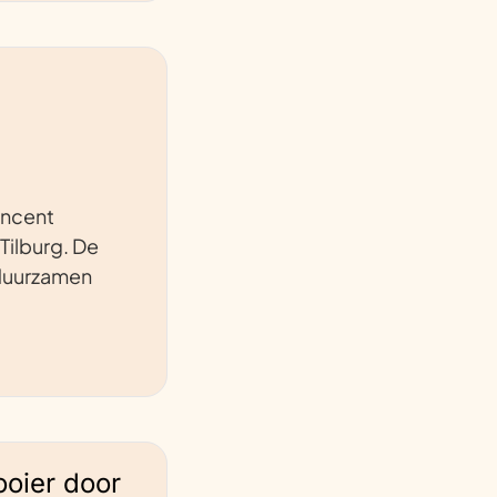
incent
Tilburg. De
rduurzamen
ooier door