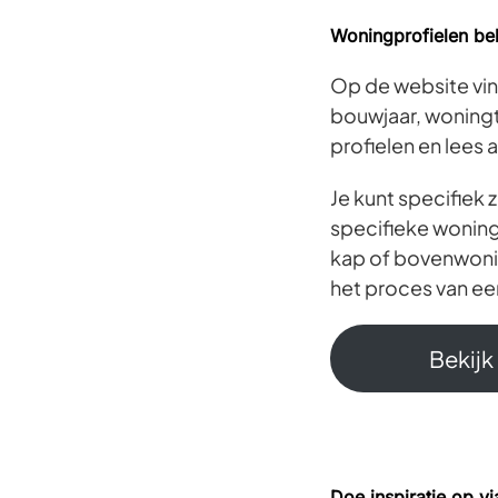
Woningprofielen be
Op de website vin
bouwjaar, woningt
profielen en lees 
Je kunt specifiek
specifieke wonin
kap of bovenwonin
het proces van ee
Bekijk
Doe inspiratie op v