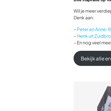
Wil je meer verdi
Denk aan:
–
Peter en Anne-Ri
–
Henk uit Zuidbro
– En nog veel mee
Bekijk alle e