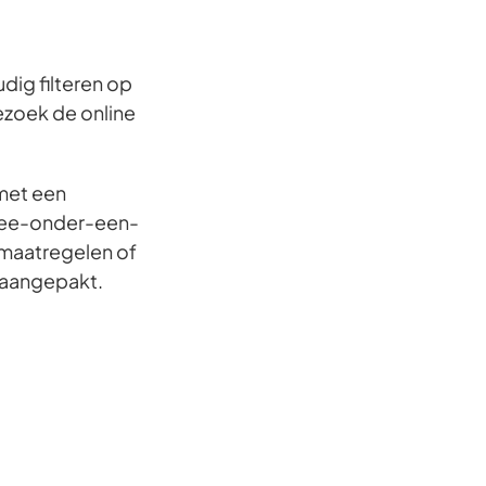
dig filteren op
ezoek de online
met een
twee-onder-een-
 maatregelen of
t aangepakt.