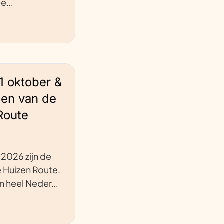
ite…
1 oktober &
gen van de
Route
2026 zijn de
 Huizen Route.
n heel Neder…