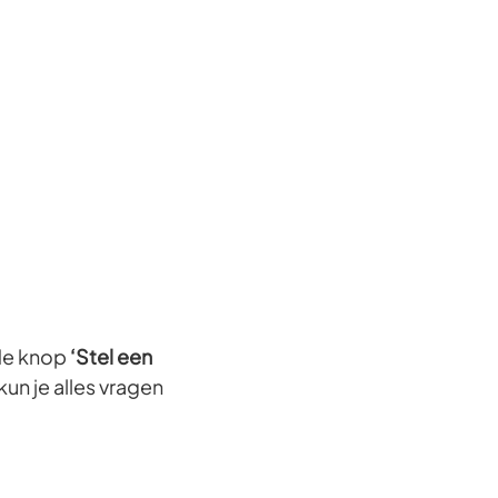
 de knop
‘Stel een
kun je alles vragen