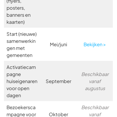
(flyers,
posters,
banners en
kaarten)
Start (nieuwe)
samenwerkin
Mei/juni
Bekijken >
gen met
gemeenten
Activatiecam
pagne
Beschikbaar
huiseigenaren
September
vanaf
voor open
augustus
dagen
Bezoekersca
Beschikbaar
mpagne voor
Oktober
vanaf