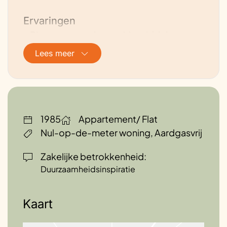
Ervaringen
– Biomassagas als transitie middel
Lees meer
Toekomstplannen
Het concept wordt i.s.m. de
woningcorporatie uitgewerkt. Daarvoor
ben ik op zoek naar nog meer mensen die
aan willen sluiten.
1985
Appartement/ Flat
Nul-op-de-meter woning, Aardgasvrij
Zakelijke betrokkenheid:
Duurzaamheidsinspiratie
Kaart