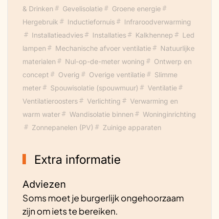
& Drinken
Gevelisolatie
Groene energie
Hergebruik
Inductiefornuis
Infraroodverwarming
Installatieadvies
Installaties
Kalkhennep
Led
lampen
Mechanische afvoer ventilatie
Natuurlijke
materialen
Nul-op-de-meter woning
Ontwerp en
concept
Overig
Overige ventilatie
Slimme
meter
Spouwisolatie (spouwmuur)
Ventilatie
Ventilatieroosters
Verlichting
Verwarming en
warm water
Wandisolatie binnen
Woninginrichting
Zonnepanelen (PV)
Zuinige apparaten
Extra informatie
Adviezen
Soms moet je burgerlijk ongehoorzaam
zijn om iets te bereiken.