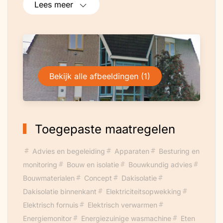
Lees meer
specialiteit is dan ook het verduurzamen
van huurwoningen.
Bekijk alle afbeeldingen (1)
Toegepaste maatregelen
Advies en begeleiding
Apparaten
Besturing en
monitoring
Bouw en isolatie
Bouwkundig advies
Bouwmaterialen
Concept
Dakisolatie
Dakisolatie binnenkant
Elektriciteitsopwekking
Elektrisch fornuis
Elektrisch verwarmen
Energiemonitor
Energiezuinige wasmachine
Eten