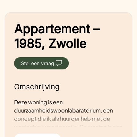
Appartement –
1985, Zwolle
Stel een vraag
Omschrijving
Deze woning is een
duurzaamheidswoonlabaratorium, een
concept die ik als huurder heb met de
woningbouwcoöperatie. De woning is een
zogenoemde maissonette-woning. Mijn