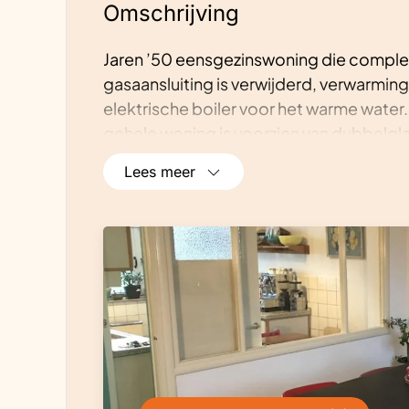
Omschrijving
Jaren ’50 eensgezinswoning die comple
gasaansluiting is verwijderd, verwarmin
elektrische boiler voor het warme water
gehele woning is voorzien van dubbelg
wordt geleverd door 12 zonnepanelen o
Lees meer