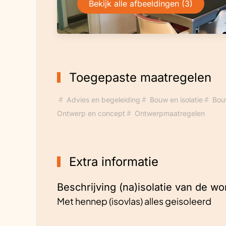
Bekijk alle afbeeldingen (3)
Toegepaste maatregelen
Advies en begeleiding
Bouw en isolatie
Bou
Ontwerp en concept
Ontwerpmaatregelen
Extra informatie
Beschrijving (na)isolatie van de wo
Met hennep (isovlas) alles geisoleerd