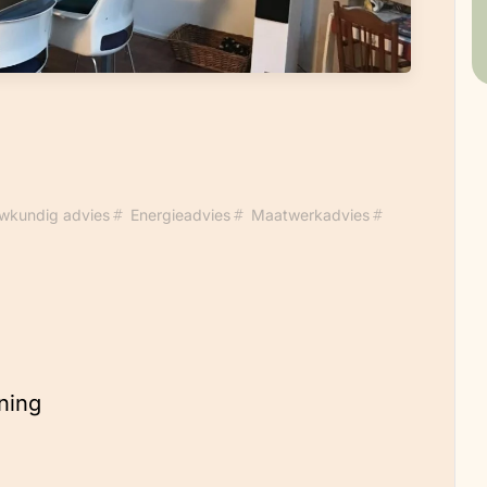
wkundig advies
Energieadvies
Maatwerkadvies
ning