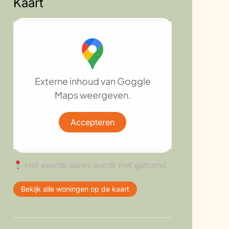
Kaart
Externe inhoud van Goggle
Maps weergeven.
Accepteren
Het exacte adres wordt niet getoond.
Bekijk alle woningen op de kaart