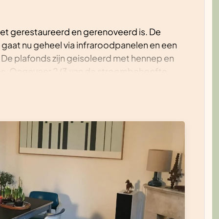
et gerestaureerd en gerenoveerd is. De
g gaat nu geheel via infraroodpanelen en een
. De plafonds zijn geisoleerd met hennep en
las. Ongeveer 2/3 van de stroombehoefte
p het dak.