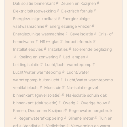
Dakisolatie binnenkant
Deuren en Kozijnen
Elektriciteitsopwekking
Elektrisch fornuis
Energiezuinige koelkast
Energiezuinige
vaatwasmachine
Energiezuinige vriezer
Energiezuinige wasmachine
Gevelisolatie
Grijs- of
hemelwater
HR++ glas
Inductiefornuis
Installatieadvies
Installaties
Isolerende beglazing
Koeling en zonwering
Led lampen
Leidingisolatie
Lucht/lucht warmtepomp
Lucht/water warmtepomp
Lucht/water
warmtepomp buitenlucht
Lucht/water warmtepomp
ventilatielucht
Moestuin
Na-isolatie gevel
binnenkant (gevelisolatie)
Na-isolatie schuin dak
binnenkant (dakisolatie)
Overig
Overige bouw
Ramen, Deuren en Kozijnen
Regenwater hergebruik
Regenwaterafkoppeling
Slimme meter
Tuin en
erf
Ventilatie
Verlichting
Verwarming en warm