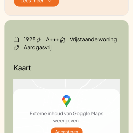
Lees meer
wtw-systeem
1928
A+++
Vrijstaande woning
Aardgasvrij
Kaart
Externe inhoud van Goggle Maps
weergeven.
Accepteren