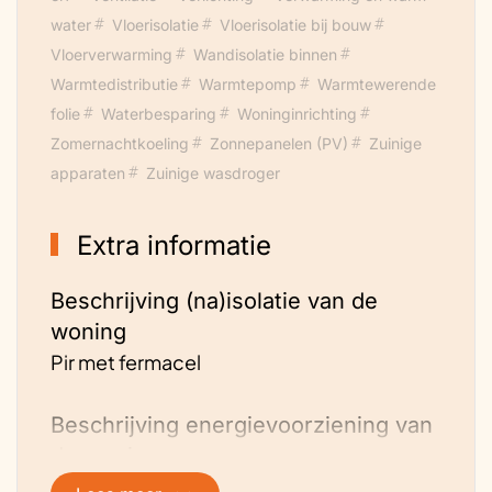
water
Vloerisolatie
Vloerisolatie bij bouw
Vloerverwarming
Wandisolatie binnen
Warmtedistributie
Warmtepomp
Warmtewerende
folie
Waterbesparing
Woninginrichting
Zomernachtkoeling
Zonnepanelen (PV)
Zuinige
apparaten
Zuinige wasdroger
Extra informatie
Beschrijving (na)isolatie van de
woning
Pir met fermacel
Beschrijving energievoorziening van
de woning
Luchtwarmtepomp en zonnepanelen en