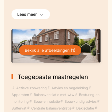
Lees meer
Bekijk alle afbeeldingen (1)
Toegepaste maatregelen
Actieve zonwering
Advies en begeleiding
Apparaten
Balansventilatie met wtw
Besturing en
monitoring
Bouw en isolatie
Bouwkundig advies
Buffervat
Centrale balansventilatie
Dakisolatie