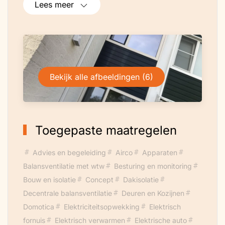
Lees meer
en/ofvloerverwarming, het gaat gewoon
met onze oude radiatoren uit 1972
(hebben ook een Lucht/Lucht
warmtepomp) en rijden tevens 100%
elektrisch met een Skoda en een Tesla.
Bekijk alle afbeeldingen (6)
Zelf werk ik als (zelfstandig) allround
duurzame adviseur, gespecialiseerd in
bestaande bouw. Indien geinteresseerd
kan ik u o.a. helpen aan een set goede
Toegepaste maatregelen
zonnepanelen.
Advies en begeleiding
Airco
Apparaten
Onderstaand een aantal dingen die zijn
Balansventilatie met wtw
Besturing en monitoring
toegepast om dit te bereiken:
Bouw en isolatie
Concept
Dakisolatie
Voor & achtergevel volledig vervangen.
Decentrale balansventilatie
Deuren en Kozijnen
(Hout was rot !)
Domotica
Elektriciteitsopwekking
Elektrisch
Slimme luchtkwaliteitsmeter (co2, VoC,
fornuis
Elektrisch verwarmen
Elektrische auto