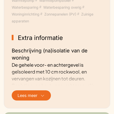
Warmtepomp
Warmtepompboiler
Waterbesparing
Waterbesparing overig
Woninginrichting
Zonnepanelen (PV)
Zuinige
apparaten
Extra informatie
Beschrijving (na)isolatie van de
woning
De gehele voor- en achtergevel is
geïsoleerd met 10 cm rockwool, en
vervangen van kozijnen tot deuren.
Beplating van hout voor+achtergevel is
vervangen voor Keralit (kunstof).
Lees meer
Beschrijving energievoorziening van
de woning