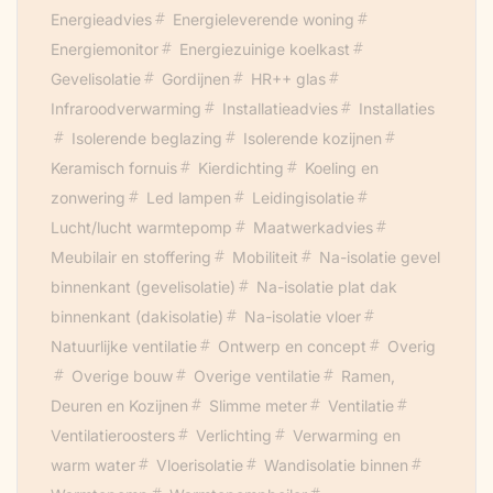
vochtigheid, temp, PM2.5).
Energieadvies
Energieleverende woning
Berging nageïsoleerd en bij het huis
Energiemonitor
Energiezuinige koelkast
betrokken.
Gevelisolatie
Gordijnen
HR++ glas
Kozijnen en glas vervangen
Infraroodverwarming
Installatieadvies
Installaties
voor hoogwaardige kunstof kozijnen.
Isolerende beglazing
Isolerende kozijnen
Decentrale WTW ventilatie systemen.
Keramisch fornuis
Kierdichting
Koeling en
4700wattpiek aan zonnepanelen.
zonwering
Led lampen
Leidingisolatie
Lucht/water warmtepomp (Monoblock)
Lucht/lucht warmtepomp
Maatwerkadvies
Lucht/lucht warmtepomp.
Meubilair en stoffering
Mobiliteit
Na-isolatie gevel
Laadstation elektrische auto 3-fase.
binnenkant (gevelisolatie)
Na-isolatie plat dak
Keramische (elektrische) kookplaat.
binnenkant (dakisolatie)
Na-isolatie vloer
LED Verlichting (slim)
Natuurlijke ventilatie
Ontwerp en concept
Overig
Waterbesparende neveldouche.
Overige bouw
Overige ventilatie
Ramen,
Warmtepomp-boiler voor al het warme
Deuren en Kozijnen
Slimme meter
Ventilatie
tapwater.
Ventilatieroosters
Verlichting
Verwarming en
Vloerisolatie met een dampopen schuim.
warm water
Vloerisolatie
Wandisolatie binnen
Kieren dichten.