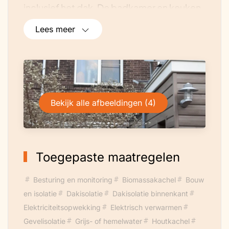
inclusief het dak. De badkamer en keuken
die zich in de uitbouw bevinden hebben
Lees meer
beiden een infraroodpaneel.De rest van
de woning is voorzien van
spouwmuurisolatie en de logische
maatregelen zoals dubbel glas, zolder- en
vloerisolatie.
Bekijk alle afbeeldingen (4)
In de tuin hebben we een
regenwateropvangtank van 2000 liter
met een hydrofoorpomp naar het toilet en
de buitenkranen. Ook hebben we een
Toegepaste maatregelen
baan van houten planken in onze tuin voor
drainage. Bekijk ook de powerpoint
Besturing en monitoring
Biomassakachel
Bouw
presentatie over de woning >
en isolatie
Dakisolatie
Dakisolatie binnenkant
Elektriciteitsopwekking
Elektrisch verwarmen
Gevelisolatie
Grijs- of hemelwater
Houtkachel