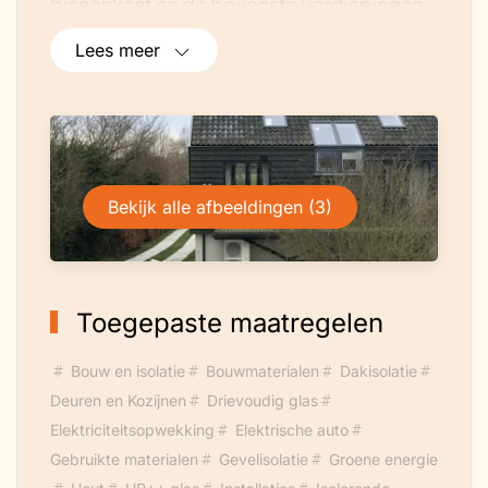
binnenkant en de bovenste verdiepingen
van buiten ingepakt). Vervolgens in 2015
Lees meer
zonnepanelen op bijgebouwen boederij
(stallen) achter en sinds 2019 ook
verwarming via warmtepomp (lucht-
water).
Bekijk alle afbeeldingen (3)
Toegepaste maatregelen
Bouw en isolatie
Bouwmaterialen
Dakisolatie
Deuren en Kozijnen
Drievoudig glas
Elektriciteitsopwekking
Elektrische auto
Gebruikte materialen
Gevelisolatie
Groene energie