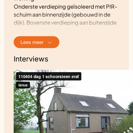
Onderste verdieping geïsoleerd met PIR-
schuim aan binnenzijde (gebouwd in de
dijk). Bovenste verdieping aan buitenzijde
en afgewerkt met houten planken.
Lees meer
Beschrijving energievoorziening van
de woning
Interviews
Warmtepomp Panasonic Lucht/Water
Toekomstplannen
Voedselbos, ecolodges