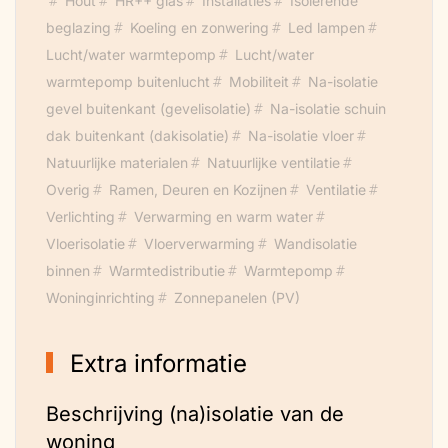
Hout
HR++ glas
Installaties
Isolerende
beglazing
Koeling en zonwering
Led lampen
Lucht/water warmtepomp
Lucht/water
warmtepomp buitenlucht
Mobiliteit
Na-isolatie
gevel buitenkant (gevelisolatie)
Na-isolatie schuin
dak buitenkant (dakisolatie)
Na-isolatie vloer
Natuurlijke materialen
Natuurlijke ventilatie
Overig
Ramen, Deuren en Kozijnen
Ventilatie
Verlichting
Verwarming en warm water
Vloerisolatie
Vloerverwarming
Wandisolatie
binnen
Warmtedistributie
Warmtepomp
Woninginrichting
Zonnepanelen (PV)
Extra informatie
Beschrijving (na)isolatie van de
woning