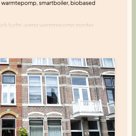
ic warmtepomp, smartboiler, biobased
lock lucht-water warmtepomp zonder
atie binnenkant, biobased (houtvezel)
tstrips
en met radiator ventilatoren,
t parallel geschakeld
-water warmtepomp die vloerverwarming en