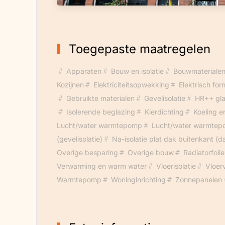
radiatoren direct van laag temperatuur 
Gasgebruik van 1300 m³ (2021) naar 600 
inductiekoken en vloerverwarming. In 
Toegepaste maatregelen
Stroomgebruik van 1400 naar 2700 kW
Apparaten
Bouw en isolatie
Bouwmateriale
Kozijnen
Elektriciteitsopwekking
Elektrisch for
Gebruikte materialen
Gevelisolatie
HR++ gl
Isolerende beglazing
Kierdichting
Koeling e
Lucht/water warmtepomp
Lucht/water warmtepo
(gevelisolatie)
Na-isolatie plat dak buitenkant (da
Overige besparing
Overige bouw
Radiatorfolie
Verwarming en warm water
Vloerisolatie
Vloer
Warmtepomp
Woninginrichting
Zonnepanelen 