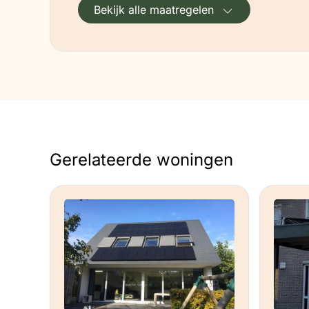
Bekijk alle maatregelen
Adviezen
Een oud huis is prima te verduurzamen. I
onafhankelijk duurzaam advies te krijge
Energiecoach. Kijk voor een overzicht 
Zelf ben ik binnen Energiek Leiden acti
van het warmtepomp spreekuur, iedere
www.energiekleiden.nl/warmtepomp-s
Gerelateerde woningen
Tips
Verwarm met zo laag mogelijke verwar