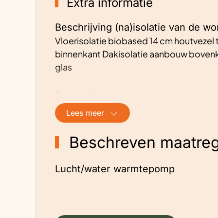
Extra informatie
Beschrijving (na)isolatie van de wo
Vloerisolatie biobased 14 cm houtvezel 
binnenkant Dakisolatie aanbouw bovenk
glas
Beschrijving energievoorziening v
Zonnepanelen
Lees meer
Monoblock 4 kW lucht-water warmtepom
en radiatoren)
Beschreven maatreg
Smart boilers
Infraroodpanelen
Lucht/water warmtepomp
Hoe is de ventilatie geregeld?
Bovenlicht open