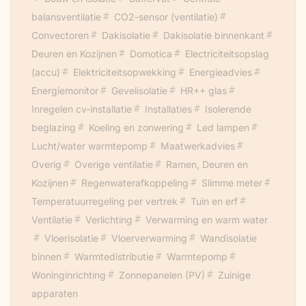
balansventilatie
CO2-sensor (ventilatie)
Convectoren
Dakisolatie
Dakisolatie binnenkant
Deuren en Kozijnen
Domotica
Electriciteitsopslag
(accu)
Elektriciteitsopwekking
Energieadvies
Energiemonitor
Gevelisolatie
HR++ glas
Inregelen cv-installatie
Installaties
Isolerende
beglazing
Koeling en zonwering
Led lampen
Lucht/water warmtepomp
Maatwerkadvies
Overig
Overige ventilatie
Ramen, Deuren en
Kozijnen
Regenwaterafkoppeling
Slimme meter
Temperatuurregeling per vertrek
Tuin en erf
Ventilatie
Verlichting
Verwarming en warm water
Vloerisolatie
Vloerverwarming
Wandisolatie
binnen
Warmtedistributie
Warmtepomp
Woninginrichting
Zonnepanelen (PV)
Zuinige
apparaten