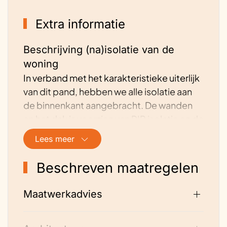
Extra informatie
Beschrijving (na)isolatie van de
woning
In verband met het karakteristieke uiterlijk
van dit pand, hebben we alle isolatie aan
de binnenkant aangebracht. De wanden
en het dak is voorzien van PIR isolatie en de
vloeren waar mogelijk met schuimbeton.
Lees meer
Beschrijving energievoorziening van
Beschreven maatregelen
de woning
Op het hok zijn 2 PV velden aangebracht
Maatwerkadvies
van;
14x 390Wp panelen, 2x410Wp en 12x