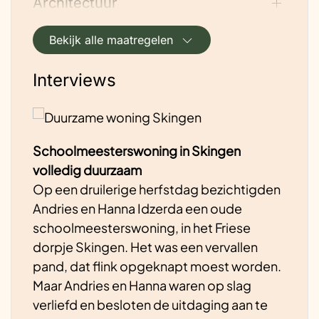
Architectuur
405Wp panelen
Op de nieuwe aanbouw zijn nog eens 6x
Bekijk alle maatregelen
455Wp panelen geplaatst. De benodigde
Dakisolatie binnenkant
warmte voor warmwater en verwarming
Interviews
wordt door middel van een 7kW
Wandisolatie binnen
lucht/water warmtepomp opgewekt.
Deze warmtepomp(Vaillant aroTHERM
plus) werkt met een koelmiddel R290
Vloerisolatie
Schoolmeesterswoning in Skingen
welke een zeer kleine impact heeft op het
volledig duurzaam
milieu. Tevens is er ook een Victron accu
Op een druilerige herfstdag bezichtigden
systeem geplaatst van 32kWh
Bouw en isolatie
Andries en Hanna Idzerda een oude
schoolmeesterswoning, in het Friese
Hoe is de ventilatie geregeld?
dorpje Skingen. Het was een vervallen
Lucht/water warmtepomp
De woning is voorzien van een decentraal
pand, dat flink opgeknapt moest worden.
WTW systeem met vocht en co2 sturing.
Maar Andries en Hanna waren op slag
Omdat de inrichting van de 1e verdieping
Vloerverwarming
verliefd en besloten de uitdaging aan te
toch aangepast moest worden, hebben