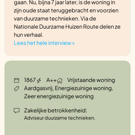
gaan. Nu, bijna 7 jaar later, is de woning in
we hier door middel van extra dikke muren
zijn oude staat teruggebracht en voorzien
Convectoren
de mogelijkheid gehad om ventilatie
van duurzame technieken. Via de
kanalen aan te brengen.
Nationale Duurzame Huizen Route delen ze
Zonnepanelen (PV)
hun verhaal.
Ervaringen
Lees het hele interview >
Doordat we ook meededen met de
Centrale balansventilatie
energiesprong, hebben we veel informatie
en kennis kunnen uitwisselen met
gelijkgestemden die ook zeer fanatiek
CO2-sensor (ventilatie)
1867
A++
Vrijstaande woning
waren in het verduurzamen van hun woning.
Aardgasvrij, Energiezuinige woning,
Dit heeft ons regelmatig nieuwe inzichten
Domotica
Zeer energiezuinige woning
gegeven over hoe we de woning het beste
konden verduurzamen.
Zakelijke betrokkenheid:
Inregelen cv-installatie
Adviseur duurzame technieken.
Tips
Wanneer je je woning wil verduurzamen is