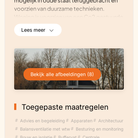
mogelijk in oude staat teruggebracht en
voorzien van duurzame technieken.
Woning is voorzien van een Co2 gestuurde
balansventilatie, Vaillant aroTHERM (R290)
Lees meer
lucht/water warmtepomp en
zonnepanelen en Victron accu van 32kWH.
Woning is aan de binnenzijde voorzien van
isolatie.
Bekijk alle afbeeldingen (8)
Toegepaste maatregelen
Advies en begeleiding
Apparaten
Architectuur
Balansventilatie met wtw
Besturing en monitoring
Bouw en isolatie
Buffervat
Centrale