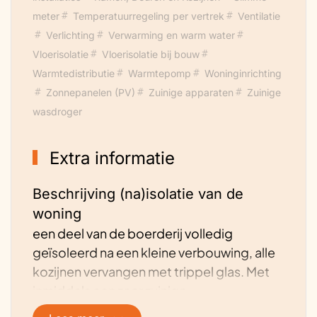
meter
Temperatuurregeling per vertrek
Ventilatie
Verlichting
Verwarming en warm water
Vloerisolatie
Vloerisolatie bij bouw
Warmtedistributie
Warmtepomp
Woninginrichting
Zonnepanelen (PV)
Zuinige apparaten
Zuinige
wasdroger
Extra informatie
Beschrijving (na)isolatie van de
woning
een deel van de boerderij volledig
geïsoleerd na een kleine verbouwing, alle
kozijnen vervangen met trippel glas. Met
inmiddels een zeer zuinige
mantelzorgwoning