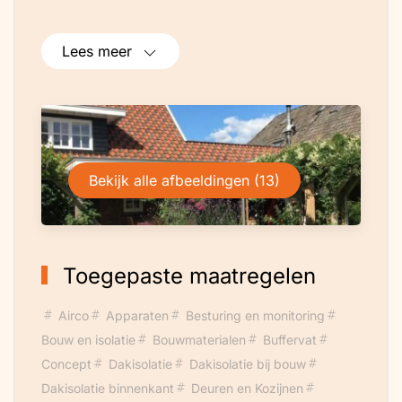
Lees meer
Bekijk alle afbeeldingen (13)
Toegepaste maatregelen
Airco
Apparaten
Besturing en monitoring
Bouw en isolatie
Bouwmaterialen
Buffervat
Concept
Dakisolatie
Dakisolatie bij bouw
Dakisolatie binnenkant
Deuren en Kozijnen