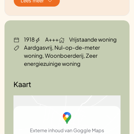
Lees meer
Beschrijving energievoorziening van
de woning
60 zonnepanelen met een warmtepomp
die het hele huis nu bijna 3 jaar volledig
1918
A+++
Vrijstaande woning
verwarmt, en het douchewater verzorgd,
Aardgasvrij, Nul-op-de-meter
nu 2 jaar volledig gasloos {afgesloten).
woning, Woonboerderij, Zeer
energiezuinige woning
Ervaringen
zeer tevreden
Kaart
Toekomstplannen
volledig zelfvoorzienend zijn, zonder vaste
lasten van toeleveranciers
Externe inhoud van Goggle Maps