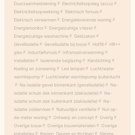
Duurzaamheidslening
Electriciteitsopslag (accu)
Elektriciteitsopwekking
Elektrisch fornuis
Elektrisch verwarmen
Energieleverende woning
Energiemonitor
Energiezuinige vriezer
Energiezuinige wasmachine
Geldzaken
Gevelisolatie
Gevelisolatie bij bouw
Hotfill
HR++
glas
Inductiefornuis
Infraroodverwarming
Installaties
Isolerende beglazing
Kierdichting
Koeling en zonwering
Led lampen
Lucht/water
warmtepomp
Lucht/water warmtepomp buitenlucht
Na-isolatie gevel binnenkant (gevelisolatie)
Na-
isolatie schuin dak binnenkant (dakisolatie)
Na-
isolatie schuin dak buitenkant (dakisolatie)
Na-
isolatie zoldervloer
Natuurlijke ventilatie
Nul-op-
de-meter woning
Ontwerp en concept
Overig
Overige bouw
Overige bouwmaterialen
Overige
installaties
Ramen, Deuren en Kozijnen
Slimme