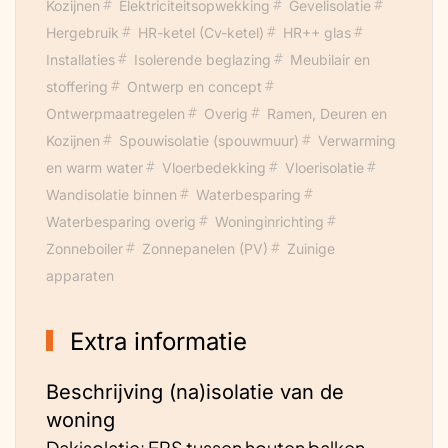
Kozijnen
Elektriciteitsopwekking
Gevelisolatie
Hergebruik
HR-ketel (Cv-ketel)
HR++ glas
Installaties
Isolerende beglazing
Meubilair en
stoffering
Ontwerp en concept
Ontwerpmaatregelen
Overig
Ramen, Deuren en
Kozijnen
Spouwisolatie (spouwmuur)
Verwarming
en warm water
Vloerbedekking
Vloerisolatie
Wandisolatie binnen
Waterbesparing
Waterbesparing overig
Woninginrichting
Zonneboiler
Zonnepanelen (PV)
Zuinige
apparaten
Extra informatie
Beschrijving (na)isolatie van de
woning
Dakisolatie: EPS tussen houten balken