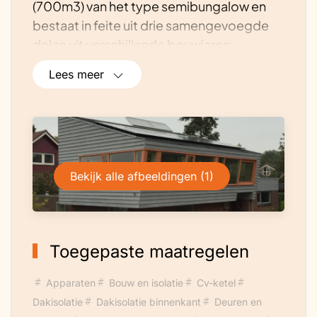
(700m3) van het type semibungalow en
bestaat in feite uit drie samengevoegde
delen uit verschillende bouwjaren:
woondeel 1975 en keukendeel 2004 en
Lees meer
recent gebouwd slaapdeel 2019.. De
architectuur is opvallend, met name het
deel uit de jaren zeventig. Na aankoop
1997 grondig aangepakt ivm matige
kwaliteit. In de loop der jaren voortdurend
Bekijk alle afbeeldingen (1)
energiebesparende maatregelen (isolatie,
HR++-glas) toegepast en recent voorzien
van zonnepanelen, een zonneboiler
(gebruikte) en hybride warmtepomp. Op
Toegepaste maatregelen
weg naar energieneutraal! Platte daken
voorzien van groendak (2020). Scheiding
Apparaten
Bouw en isolatie
Cv-ketel
afvalstromen.
Dakisolatie
Dakisolatie binnenkant
Deuren en