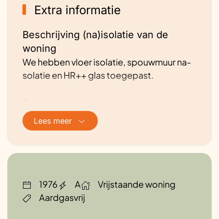
Extra informatie
Beschrijving (na)isolatie van de
woning
We hebben vloer isolatie, spouwmuur na-
solatie en HR++ glas toegepast.
Beschrijving energievoorziening van
de woning
Lees meer
We gebruiken geen gas meer, we hebben
zonnepanelen en gebruiken stroom van
het netwerk.
1976
A
Vrijstaande woning
Hoe is de ventilatie geregeld?
Aardgasvrij
Ventilatieroosters boven de ramen.