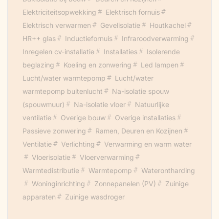
Elektriciteitsopwekking
Elektrisch fornuis
Elektrisch verwarmen
Gevelisolatie
Houtkachel
HR++ glas
Inductiefornuis
Infraroodverwarming
Inregelen cv-installatie
Installaties
Isolerende
beglazing
Koeling en zonwering
Led lampen
Lucht/water warmtepomp
Lucht/water
warmtepomp buitenlucht
Na-isolatie spouw
(spouwmuur)
Na-isolatie vloer
Natuurlijke
ventilatie
Overige bouw
Overige installaties
Passieve zonwering
Ramen, Deuren en Kozijnen
Ventilatie
Verlichting
Verwarming en warm water
Vloerisolatie
Vloerverwarming
Warmtedistributie
Warmtepomp
Waterontharding
Woninginrichting
Zonnepanelen (PV)
Zuinige
apparaten
Zuinige wasdroger