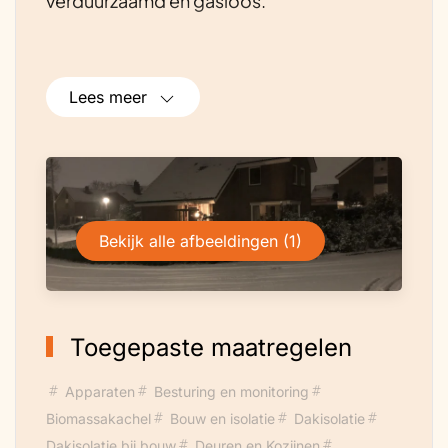
verduurzaamd en gasloos.
Lees meer
Bekijk alle afbeeldingen (1)
Toegepaste maatregelen
Apparaten
Besturing en monitoring
Biomassakachel
Bouw en isolatie
Dakisolatie
Dakisolatie bij bouw
Deuren en Kozijnen