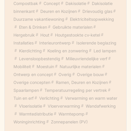
Compostbak
Concept
Dakisolatie
Dakisolatie
waterpompvoorziening aanwezig. Het
binnenkant
Deuren en Kozijnen
Drievoudig glas
hout voor deze kachel is afkomstig uit
Duurzame vakantiewoning
Elektriciteitsopwekking
aangrenzende bosperceel en is verkregen
Eten & Drinken
Gebruikte materialen
uit onderhoudswerkzaamheden en
Hergebruik
Hout
Houtgestookte cv-ketel
samenwerkingsverbanden. Onderhoud
Installaties
Interieurontwerp
Isolerende beglazing
van de woning geschied middels
Kierdichting
Koeling en zonwering
Led lampen
ecologische algenverf hetgeen één keer
Levensloopbestendig
Milieuvriendelijke verf
per vijf jaar plaatsvindt. De inrichting is met
Mobiliteit
Moestuin
Natuurlijke materialen
louter en alleen hergebruikte meubelen en
Ontwerp en concept
Overig
Overige bouw
de al aanwezige zijnde meubelen uit vorige
Overige concepten
Ramen, Deuren en Kozijnen
generaties.
Spaarlampen
Temperatuurregeling per vertrek
De woning is volledig Co2 vriendelijk
Tuin en erf
Verlichting
Verwarming en warm water
Vloerisolatie
Vloerverwarming
Wandafwerking
Warmtedistributie
Warmtepomp
Woninginrichting
Zonnepanelen (PV)