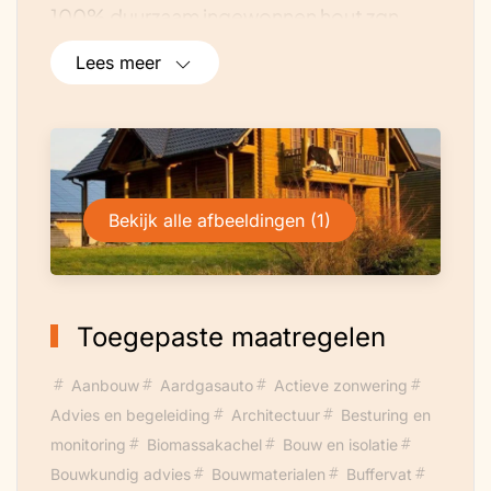
100% duurzaam ingewonnen hout zgn.
Logs, onder de woning is een duurzame
Lees meer
fundering aangebracht. De woning maakt
gebuik van een zonne-opslag systeem
middels 544 zonnepanelen, het betreft
een off-grid systeem waarbij zonne-
energie voor eigen gebruik wordt
Bekijk alle afbeeldingen (1)
opgewekt, waarbij er overdag accu’s
worden geladen door middel van zonne-
energie. Wanneer de accu’s vol zijn en er
nog steeds wordt geproduceerd wordt
Toegepaste maatregelen
de overige stroom opgeslagen en
teruggeleverd aan het net. Op het
Aanbouw
Aardgasauto
Actieve zonwering
terrein zijn een biomassa kachel en
Advies en begeleiding
Architectuur
Besturing en
houtgestookte cv aanwezig, deze
monitoring
Biomassakachel
Bouw en isolatie
voorzien de aanvoer van warm
Bouwkundig advies
Bouwmaterialen
Buffervat
water, daarnaast is een