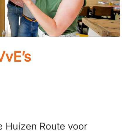
VvE’s
 Huizen Route voor