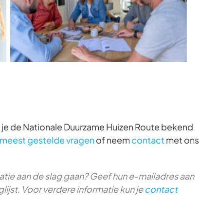
 je de Nationale Duurzame Huizen Route bekend
e meest gestelde vragen
of neem
contact
met ons
matie aan de slag gaan? Geef hun e-mailadres aan
lijst. Voor verdere informatie kun je
contact