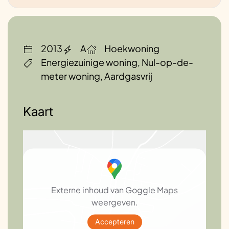
Vloerverwarming. Isolatie.
Abonnementen. Onderzoeken. Besparen.
Opwekken.
2013
A
Hoekwoning
Toekomstplannen
Energiezuinige woning, Nul-op-de-
Uitbouw huis met nieuwe innovaties
meter woning, Aardgasvrij
Kaart
Externe inhoud van Goggle Maps
weergeven.
Accepteren