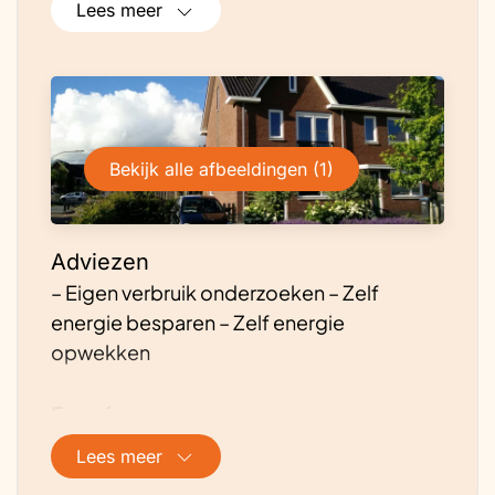
Lees meer
Bekijk alle afbeeldingen (1)
Adviezen
– Eigen verbruik onderzoeken – Zelf
energie besparen – Zelf energie
opwekken
Ervaringen
Eigen huis. Enexishuis. Powerpeers.
Lees meer
Buurkracht. Zonnepanelen. Warmtepomp.