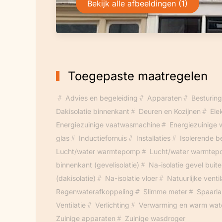
Bekijk alle afbeeldingen (1)
Toegepaste maatregelen
Advies en begeleiding
Apparaten
Besturing
Dakisolatie binnenkant
Deuren en Kozijnen
Ele
Energiezuinige vaatwasmachine
Energiezuinige
glas
Inductiefornuis
Installaties
Isolerende b
Lucht/water warmtepomp
Lucht/water warmtepo
binnenkant (gevelisolatie)
Na-isolatie gevel buite
(dakisolatie)
Na-isolatie vloer
Natuurlijke ventil
Regenwaterafkoppeling
Slimme meter
Spaarl
Ventilatie
Verlichting
Verwarming en warm wat
Zuinige apparaten
Zuinige wasdroger