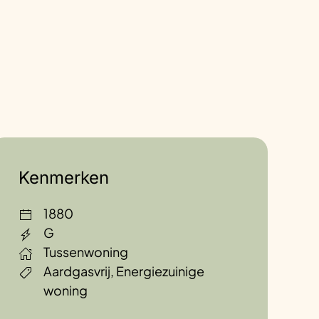
Kenmerken
1880
G
Tussenwoning
Aardgasvrij, Energiezuinige
woning