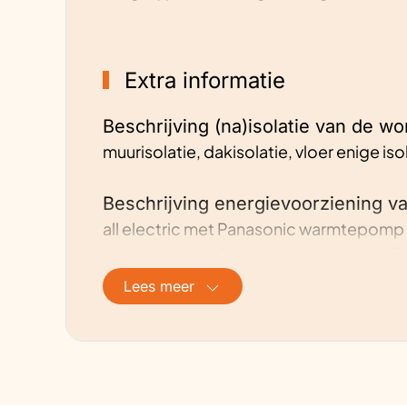
Extra informatie
Beschrijving (na)isolatie van de wo
muurisolatie, dakisolatie, vloer enige is
Beschrijving energievoorziening v
all electric met Panasonic warmtepomp 
temperatuurradiatoren en gewone radiat
Lees meer
Hoe is de ventilatie geregeld?
natuurlijke ventilatie
Ervaringen