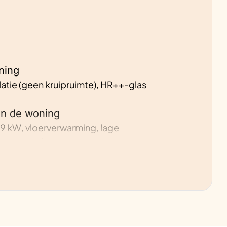
ning
olatie (geen kruipruimte), HR++-glas
an de woning
9 kW, vloerverwarming, lage
oren per kamer aan te sturen,