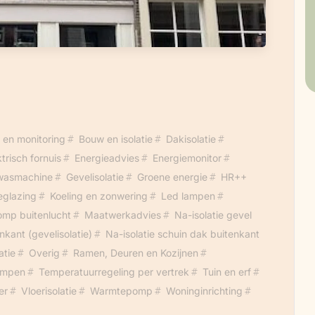
 en monitoring
Bouw en isolatie
Dakisolatie
ktrisch fornuis
Energieadvies
Energiemonitor
 wasmachine
Gevelisolatie
Groene energie
HR++
eglazing
Koeling en zonwering
Led lampen
mp buitenlucht
Maatwerkadvies
Na-isolatie gevel
nkant (gevelisolatie)
Na-isolatie schuin dak buitenkant
atie
Overig
Ramen, Deuren en Kozijnen
ampen
Temperatuurregeling per vertrek
Tuin en erf
er
Vloerisolatie
Warmtepomp
Woninginrichting