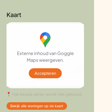
Kaart
Externe inhoud van Goggle
Maps weergeven.
Accepteren
Het exacte adres wordt niet getoond.
Bekijk alle woningen op de kaart