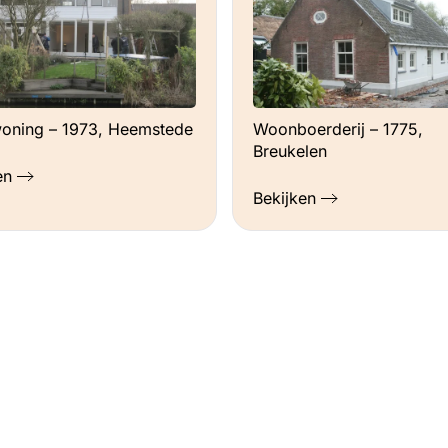
t ik 2000 kWh zou verbruiken, de isolatie
compenseren doe ik via een postcoderoos
000kWh) van Kennemerwind/OM – dat was
een spijt van overigens! Ik had niet gedacht
loop van de tijd steeds enthousiaster geworden.
oning – 1973, Heemstede
Woonboerderij – 1775,
Breukelen
en
wil ik gelijktijdig de 12 oude zonnepanelen
Bekijken