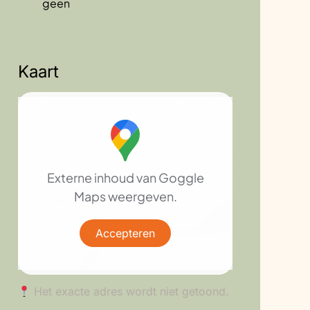
geen
Kaart
Externe inhoud van Goggle
Maps weergeven.
Accepteren
Het exacte adres wordt niet getoond.