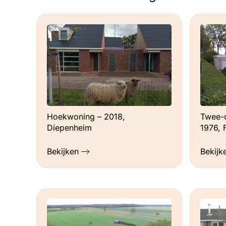
Hoe is de ventilatie geregeld?
Doen we helemaal zelf, er is 24 uur per d
en luchtverspreider en wij kunnen in de
badkamer een groter raam.
Adviezen
Eerst zelf nadenken (schrijf het uit), da
dan uitvoeren. Het is leuk, het is creati
bij je past! Als je het uitbesteedt, zo
Hoekwoning – 2018,
Twee-
Diepenheim
1976, 
partners/bedrijven (niet elk ‘gerenommee
duurzame toekomst!). Pak de subsidies
Bekijken
Bekijk
Ervaringen
Ik had berekend dat ik (zonder isolatie
koken, verwarmen, wassen etc. Ik had 
opleveren. Ik heb aan het eind van het 