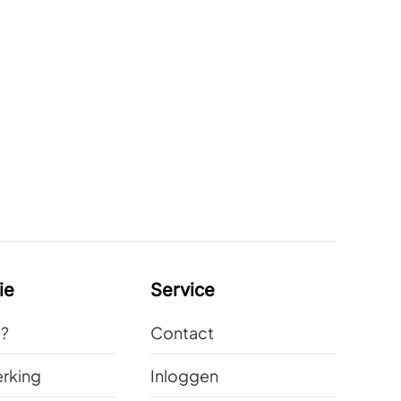
ie
Service
t?
Contact
rking
Inloggen