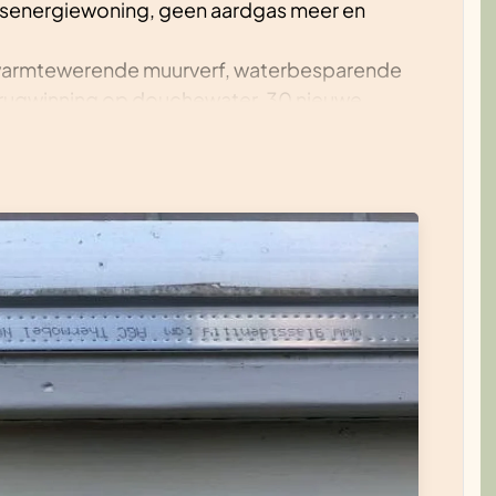
usenergiewoning, geen aardgas meer en
 warmtewerende muurverf, waterbesparende
rugwinning op douchewater, 30 nieuwe
len. 2000kwH elektriciteit teruggeleverd
chtemissies meer. Elektrische auto wordt