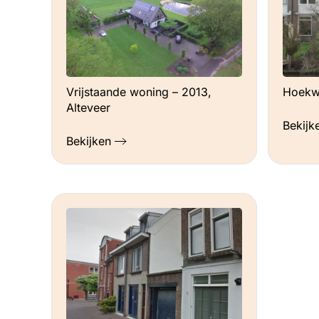
geproduceerd, terwijl ik had bedacht da
werkt dus beter. Om deze 2000kWh te 
mee in een windmolenproject (voor 3
achteraf niet nodig geweest. Ik heb er g
dat het zo leuk zou zijn en ik ben in de 
Vrijstaande woning – 2013,
Hoekw
Alteveer
Toekomstplannen
Bekijk
Mogelijk aanschaf elektrische auto, dan 
Bekijken
vervangen door nieuwe.