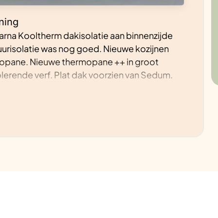
ning
aarna Kooltherm dakisolatie aan binnenzijde
uurisolatie was nog goed. Nieuwe kozijnen
mopane. Nieuwe thermopane ++ in groot
erende verf. Plat dak voorzien van Sedum.
an de woning
gas. (geen bodempomp, geen
ling, geen geluid, geen mechanische
or het installeren van infrarood panelen als
hebben we 30 nieuwe zonnepanelen
ijde. Infraroodpanelen worden nog nauwelijks
n andere landen (Duitsland) wel gangbaar en