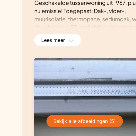
Geschakelde tussenwoning uit 1967, pl
nulemissie! Toegepast: Dak-, vloer-,
muurisolatie, thermopane, sedumdak,
douchekop, LED-verlichting. Warmtete
zonnepanelen. Verwarming door IR-pane
Lees meer
aan het net. Geen geluid-, bodem- en lu
voorzien van eigen stroom.
Bekijk alle afbeeldingen (5)