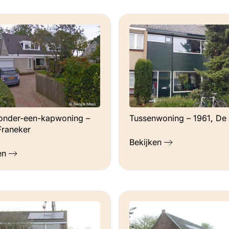
ag iemand thuis. Ik wil geen extra geluidsbron
 kamer twee raampjes openzetten en in de
n advies vragen/kijken/oriënteren (Urgenda?),
ef en het KAN! Start met het doen wat het beste
ek dan, betrouwbare en meedenkende
onder-een-kapwoning –
Tussenwoning – 1961, De B
Franeker
rd’ bedrijf staat open of is klaar voor de
Bekijken
 mee!
en
) ruim 10.000 kWh nodig zou hebben om te
ingeschat dat de panelen 6800 kWh zouden
eerste volledige boekjaar 400 kWh teveel