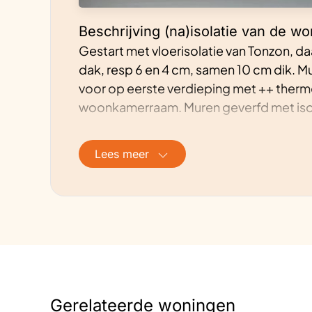
Beschrijving (na)isolatie van de wo
Gestart met vloerisolatie van Tonzon, d
dak, resp 6 en 4 cm, samen 10 cm dik. M
voor op eerste verdieping met ++ ther
woonkamerraam. Muren geverfd met isol
Beschrijving energievoorziening v
Lees meer
We wilden geen uitstoot en geen aard
luchtwarmtewisseling, geen luchtvervui
ventilatie). We hebben bewust gekozen vo
hoofdverwarming en ter compensatie 
geïnstalleerd, waarvan 12 op de noordz
ingezet voor hoofdverwarming, maar is i
het kan!!
Gerelateerde woningen