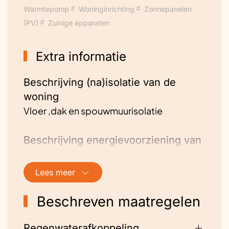
Warmtepomp
Woninginrichting
Zonnepanelen
(PV)
Zuinige apparaten
Extra informatie
Beschrijving (na)isolatie van de
woning
Vloer ,dak en spouwmuurisolatie
Beschrijving energievoorziening van
de woning
Triple glas,een hybride warmtepomp en
Lees meer
een sedumdak, en 12 zonnepanelen
Beschreven maatregelen
Hoe is de ventilatie geregeld?
Natuurlijk
Regenwaterafkoppeling