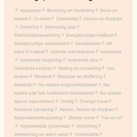
Apparaten
Besturing en monitoring
Bouw en
isolatie
Cv-ketel
Dakisolatie
Deuren en Kozijnen
Domotica
Drievoudig glas
Elektriciteitsopwekking
Energiezuinige koelkast
Energiezuinige wasmachine
Gevelisolatie
HR-
ketel (Cv-ketel)
Hybride warmtepomp
Installaties
Isolerende beglazing
Isolerende deur
Isolerende kozijnen
Koeling en zonwering
Led
lampen
Meubels
Meubilair en stoffering
Moestuin
Na-isolatie kruipruimte/kelder
Na-
isolatie plat dak buitenkant (dakisolatie)
Na-isolatie
spouw (spouwmuur)
Overig
Overige bouw
Passieve zonwering
Ramen, Deuren en Kozijnen
Regenwaterafkoppeling
Slimme meter
Tuin en erf
Vegetatiedak (groendak)
Verlichting
Verwarming en warm water
Vloerisolatie