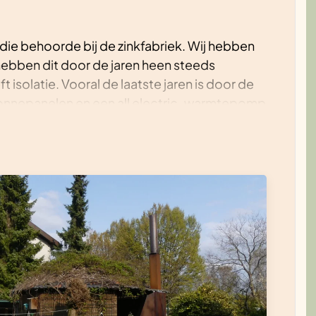
, die behoorde bij de zinkfabriek. Wij hebben
n hebben dit door de jaren heen steeds
 isolatie. Vooral de laatste jaren is door de
zonnepanelen en een all electric-warmtepomp
Tevens is de gasmeter verwijderd.