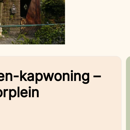
en-kapwoning –
rplein