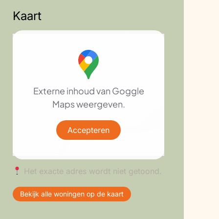
Kaart
Externe inhoud van Goggle
Maps weergeven.
Accepteren
Het exacte adres wordt niet getoond.
Bekijk alle woningen op de kaart