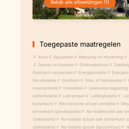
Bekijk alle afbeeldingen (1)
Toegepaste maatregelen
Airco
Apparaten
Besturing en monitoring
Deuren en Kozijnen
Drinkwaterbron
Dubbelg
Elektrisch verwarmen
Energiemonitor
Energiez
Gevelisolatie
Gordijnen
Grijs- of hemelwater
Insectenhotel
Installaties
Isolerende beglazing
kelderisolatie
Led lampen
Leidingisolatie
Lu
buitenlucht
Mechanische afvoer ventilatie
Meub
binnenkant (gevelisolatie)
Na-isolatie plat dak bi
(dakisolatie)
Na-isolatie schuin dak binnenkant (d
(dakisolatie)
Na-isolatie spouw (spouwmuur)
N