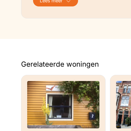
Lees meer
Hoe is de ventilatie geregeld?
Natuurlijke en mechanische ventilatie.
Ervaringen
Daar dit het eerste winterperiode na aa
verwarming voor komende winter nog eve
Gerelateerde woningen
voldoet het apparaat helemaal.
Toekomstplannen
Een kleine hobbyruimte op de eerste ve
een houten vloer. En waar mogelijk isola