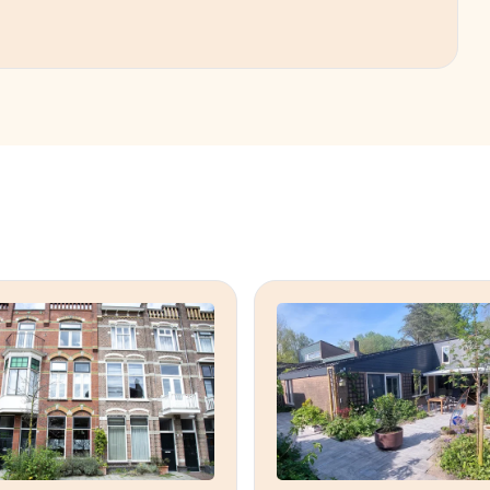
nschaf van de warmtepomp is, zal de
n afwachten zijn. Qua koeling in de zomer
rdieping voorzien van vloerverwarming op
tie verbeteren.