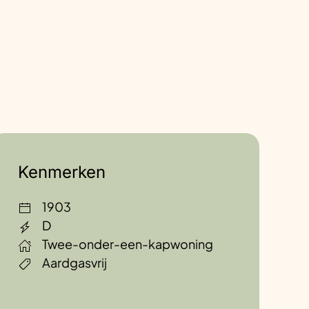
Kenmerken
1903
D
Twee-onder-een-kapwoning
Aardgasvrij