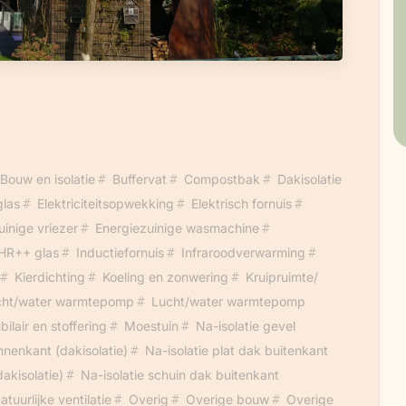
Bouw en isolatie
Buffervat
Compostbak
Dakisolatie
las
Elektriciteitsopwekking
Elektrisch fornuis
uinige vriezer
Energiezuinige wasmachine
HR++ glas
Inductiefornuis
Infraroodverwarming
Kierdichting
Koeling en zonwering
Kruipruimte/
cht/water warmtepomp
Lucht/water warmtepomp
ilair en stoffering
Moestuin
Na-isolatie gevel
nnenkant (dakisolatie)
Na-isolatie plat dak buitenkant
akisolatie)
Na-isolatie schuin dak buitenkant
atuurlijke ventilatie
Overig
Overige bouw
Overige