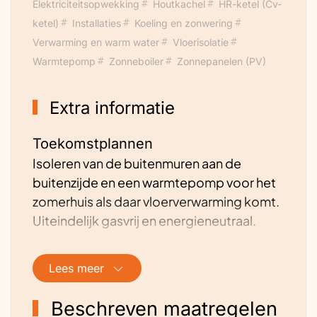
Elektriciteitsopwekking
Houtkachel
HR-ketel (Cv-
ketel)
Installaties
Koeling en zonwering
Verwarming en warm water
Vloerisolatie
Warmtepomp
Zonneboiler
Zonnepanelen (PV)
Extra informatie
Toekomstplannen
Isoleren van de buitenmuren aan de
buitenzijde en een warmtepomp voor het
zomerhuis als daar vloerverwarming komt.
Uiteindelijk gasvrij en energieneutraal.
Lees meer
Beschreven maatregelen