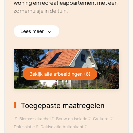
woning en recreatieappartement met een
zomerhuisje in de tuin.
Lees meer
Bekijk alle afbeeldingen (6)
Toegepaste maatregelen
Biomassakachel
Bouw en isolatie
Cv-ketel
Dakisolatie
Dakisolatie buitenkant