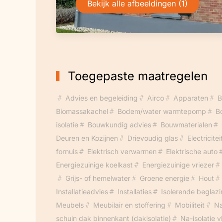
Bekijk alle afbeeldingen (1)
Toegepaste maatregelen
Advies en begeleiding
Airco
Apparaten
B
Biomassakachel
Bodem/water warmtepomp
B
isolatie
Bouwkundig advies
Bouwmaterialen
Deuren en Kozijnen
Drievoudig glas
Electricite
fornuis
Elektrisch verwarmen
Elektrische auto
Energiezuinige koelkast
Energiezuinige vriezer
Grijs- of hemelwater
Groene energie
Hout
Installatieadvies
Installaties
Isolerende beglaz
Meubels
Meubilair en stoffering
Mobiliteit
Na
schuin dak binnenkant (dakisolatie)
Na-isolatie v