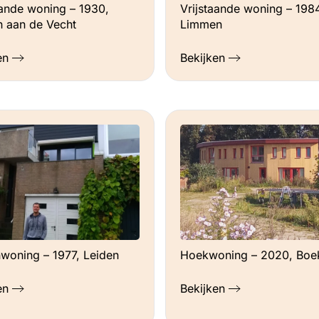
Vrijstaande woning – 1984
aande woning – 1930,
omt te vervallen. Verder is er veel te winnen
Limmen
 aan de Vecht
to op strategische momenten.
Bekijken
en
anuit energieleverancier. Regenwateropvang
tie.
woning – 1977, Leiden
Hoekwoning – 2020, Boe
en
Bekijken