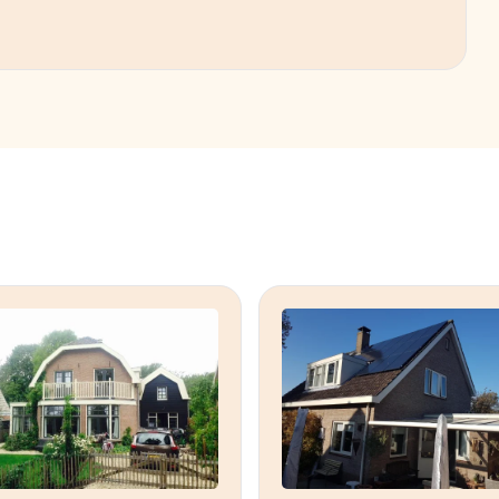
enverdieping met elektrische verwarming op
rtrekken. Balansventilatiesysteem en
zonnepanelen, 2 thuisaccu’s, laadpaal zijn
derd. Dynamisch energiecontract met
rancier.
wegen die naar Rome leiden.
chte van situatie voor verbouwing. Verder is
k om accu’s op dit moment terug te
 is terugverdientijd erg lang). Dit wordt