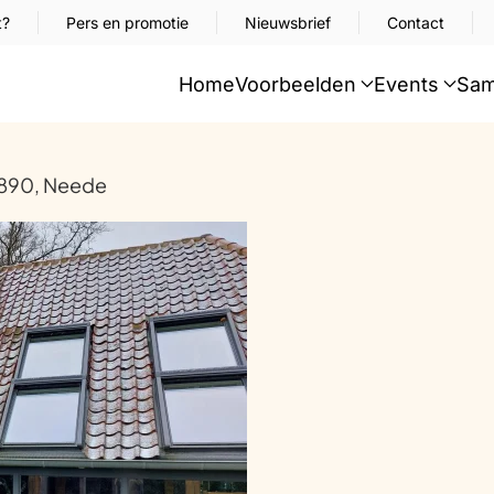
t?
Pers en promotie
Nieuwsbrief
Contact
Home
Voorbeelden
Events
Sam
1890, Neede