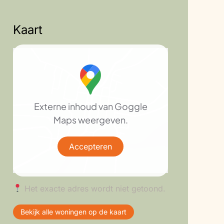
Kaart
Externe inhoud van Goggle
Maps weergeven.
Accepteren
Het exacte adres wordt niet getoond.
Bekijk alle woningen op de kaart