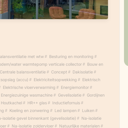
alansventilatie met wtw
Besturing en monitoring
odem/water warmtepomp verticale collector
Bouw en
Centrale balansventilatie
Concept
Dakisolatie
itsopslag (accu)
Elektriciteitsopwekking
Elektrisch
Elektrische vloerverwarming
Energiemonitor
Energiezuinige wasmachine
Gevelisolatie
Gordijnen
Houtkachel
HR++ glas
Inductiefornuis
ing
Koeling en zonwering
Led lampen
Luiken
-isolatie gevel binnenkant (gevelisolatie)
Na-isolatie
loer
Na-isolatie zoldervloer
Natuurlijke materialen