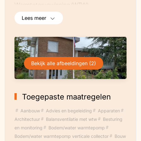
Warmteterugwinning (WTW)
douchewaterDe afvoer van onze douche
Lees meer
is voorzien van warmteterugwinning. Het
verse douchewater wordt hiermee
voorverwarmd waardoor minder water
opgewarmd hoeft te worden.
Warmteterugwinning (WTW) ventilatieIn de
Bekijk alle afbeeldingen (2)
woning hebben we een ventilatiesysteem
aangelegd met warmteterugwinning.
Verse lucht van buiten gaat eerst door een
fijnstof filter en wordt voorverwarmd door
Toegepaste maatregelen
lucht van binnen die de woning verlaat.
Hierdoor gaat er bij het ventilereneen stuk
Aanbouw
Advies en begeleiding
Apparaten
minder warmte verloren en de lucht is
Architectuur
Balansventilatie met wtw
Besturing
schoner.
en monitoring
Bodem/water warmtepomp
Grond Warmtepomp met passieve
Bodem/water warmtepomp verticale collector
Bouw
koelingOns huis wordt verwarmd door een