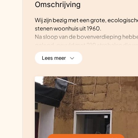
Omschrijving
Wij zijn bezig met een grote, ecologisch
stenen woonhuis uit 1960.
Na sloop van de bovenverdieping hebben
gelegd, gevuld met 210 strobalen die we
afgewerkt met hout en EPDM. Daarna h
Lees meer
zonnepanelen op het dak gelegd en ze
Afgelopen winter hebben we binnen de 
gestuukt met natuurstuc (onderhoudsarm
de wanden gestuukt met leem en afgewe
en wanden op de bovenverdieping hebb
Afgelopen zomer hebben we een mantel 
het huis. Momenteel zijn we bezig die te
centimeter. Op onze website (www.dewe