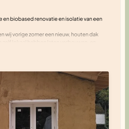
e en biobased renovatie en isolatie van een
 wij vorige zomer een nieuw, houten dak
 zelf lokaal hebben laten verbouwen, en
ebben we (merendeels tweedehands)
lf gekweekte 85 m2 sedum opgebracht.
vloer geïsoleerd met gutex, de douchecel
 en goedkoper alternatief voor tadelakt) en
rkt met gekleurde leemfinish. De plafonds
en we geschilderd met leemverf.
van strobalen (dikte 50 cm) aangebracht om
 voorzien van een laag leem van tenminste 3
reldboom.nl) kun je meer informatie vinden