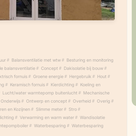
 bekijken; veel fotomateriaal! Welkom om op
uur
Balansventilatie met wtw
Besturing en monitoring
le balansventilatie
Concept
Dakisolatie bij bouw
ktrisch fornuis
Groene energie
Hergebruik
Hout
ing
Keramisch fornuis
Kierdichting
Koeling en
Lucht/water warmtepomp buitenlucht
Mechanische
Onderwijs
Ontwerp en concept
Overheid
Overig
en en Kozijnen
Slimme meter
Stro
lichting
Verwarming en warm water
Wandisolatie
tepompboiler
Waterbesparing
Waterbesparing