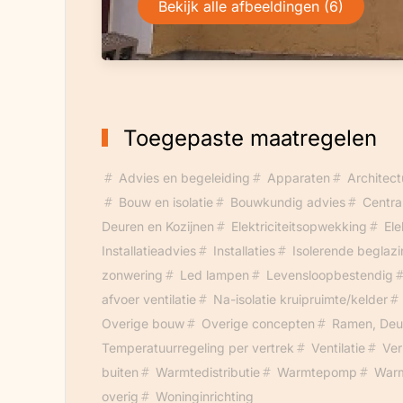
en de nieuwsbrieven tot nu toe lezen en
Bekijk alle afbeeldingen (6)
8 november een kijkje te komen nemen.
Toegepaste maatregelen
Advies en begeleiding
Apparaten
Architect
Bouw en isolatie
Bouwkundig advies
Centra
Deuren en Kozijnen
Elektriciteitsopwekking
Ele
Installatieadvies
Installaties
Isolerende beglaz
zonwering
Led lampen
Levensloopbestendig
afvoer ventilatie
Na-isolatie kruipruimte/kelder
Overige bouw
Overige concepten
Ramen, Deur
Temperatuurregeling per vertrek
Ventilatie
Ver
buiten
Warmtedistributie
Warmtepomp
Warm
overig
Woninginrichting