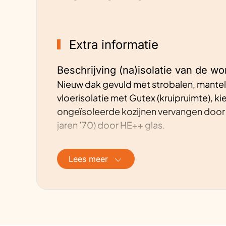
Extra informatie
Beschrijving (na)isolatie van de wo
Nieuw dak gevuld met strobalen, mantel
vloerisolatie met Gutex (kruipruimte), 
ongeïsoleerde kozijnen vervangen door 
jaren ’70) door HE++ glas.
Beschrijving energievoorziening v
Lees meer
Tweedehands zonnepanelen met micr
Hoe is de ventilatie geregeld?
Buisventilator in het verlaagde plafond
keuken en afzuigmogelijkheid door de