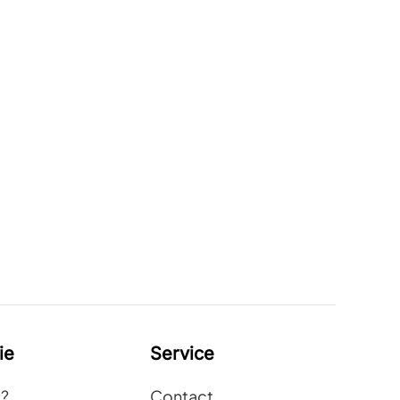
ie
Service
t?
Contact