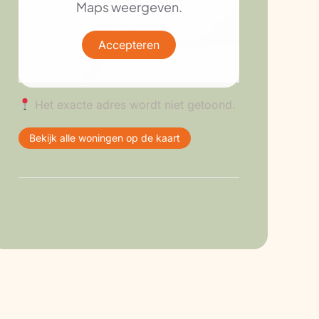
Maps weergeven.
Accepteren
Het exacte adres wordt niet getoond.
Bekijk alle woningen op de kaart