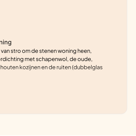
ning
 van stro om de stenen woning heen,
kierdichting met schapenwol, de oude,
houten kozijnen en de ruiten (dubbelglas
an de woning
o-omvormers, warmtepomp.
 van de badkamer (bgg), met afzuigbuis naar de
 badkamerdeur naar de woonkamer. Verder