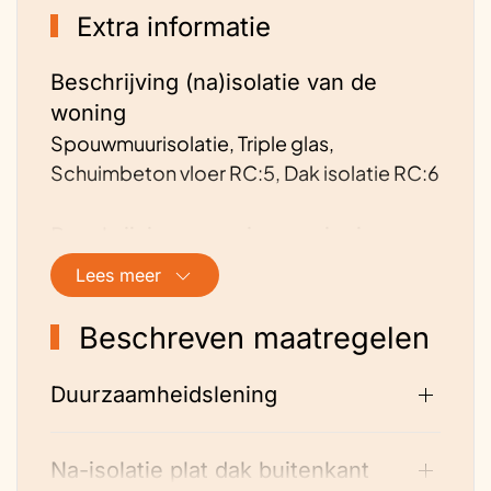
Extra informatie
Beschrijving (na)isolatie van de
woning
Spouwmuurisolatie, Triple glas,
Schuimbeton vloer RC:5, Dak isolatie RC:6
Beschrijving energievoorziening van
de woning
Lees meer
Electra, (full electric warmtepomp)
11 zonnepanelen 3700 watt piek
Beschreven maatregelen
Hoe is de ventilatie geregeld?
Duurzaamheidslening
Centrale balans WTW ventilatie 98%
rendement.
Na-isolatie plat dak buitenkant