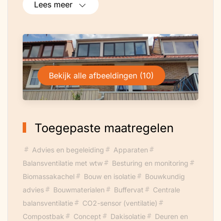
Lees meer
Zelfs na salderen zal ik niet meer gaan
betalen.
Bekijk alle afbeeldingen (10)
Toegepaste maatregelen
Advies en begeleiding
Apparaten
Balansventilatie met wtw
Besturing en monitoring
Biomassakachel
Bouw en isolatie
Bouwkundig
advies
Bouwmaterialen
Buffervat
Centrale
balansventilatie
CO2-sensor (ventilatie)
Compostbak
Concept
Dakisolatie
Deuren en