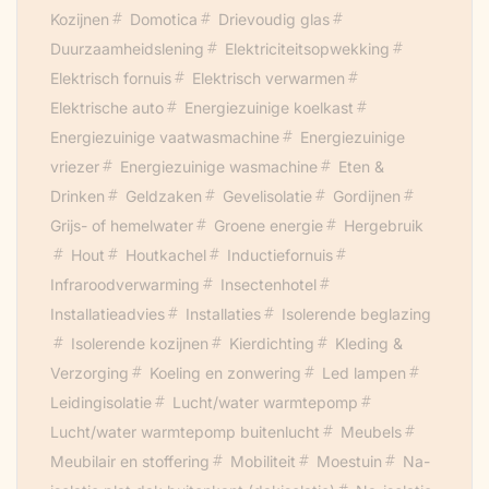
Kozijnen
Domotica
Drievoudig glas
Duurzaamheidslening
Elektriciteitsopwekking
Elektrisch fornuis
Elektrisch verwarmen
Elektrische auto
Energiezuinige koelkast
Energiezuinige vaatwasmachine
Energiezuinige
vriezer
Energiezuinige wasmachine
Eten &
Drinken
Geldzaken
Gevelisolatie
Gordijnen
Grijs- of hemelwater
Groene energie
Hergebruik
Hout
Houtkachel
Inductiefornuis
Infraroodverwarming
Insectenhotel
Installatieadvies
Installaties
Isolerende beglazing
Isolerende kozijnen
Kierdichting
Kleding &
Verzorging
Koeling en zonwering
Led lampen
Leidingisolatie
Lucht/water warmtepomp
Lucht/water warmtepomp buitenlucht
Meubels
Meubilair en stoffering
Mobiliteit
Moestuin
Na-