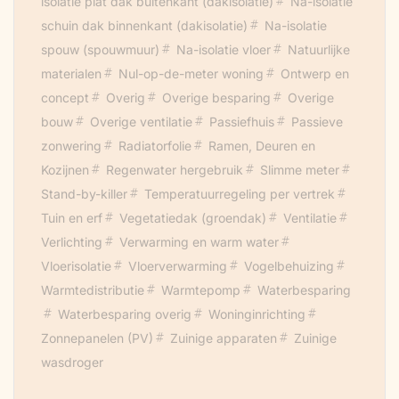
isolatie plat dak buitenkant (dakisolatie)
Na-isolatie
schuin dak binnenkant (dakisolatie)
Na-isolatie
spouw (spouwmuur)
Na-isolatie vloer
Natuurlijke
materialen
Nul-op-de-meter woning
Ontwerp en
concept
Overig
Overige besparing
Overige
bouw
Overige ventilatie
Passiefhuis
Passieve
zonwering
Radiatorfolie
Ramen, Deuren en
Kozijnen
Regenwater hergebruik
Slimme meter
Stand-by-killer
Temperatuurregeling per vertrek
Tuin en erf
Vegetatiedak (groendak)
Ventilatie
Verlichting
Verwarming en warm water
Vloerisolatie
Vloerverwarming
Vogelbehuizing
Warmtedistributie
Warmtepomp
Waterbesparing
Waterbesparing overig
Woninginrichting
Zonnepanelen (PV)
Zuinige apparaten
Zuinige
wasdroger