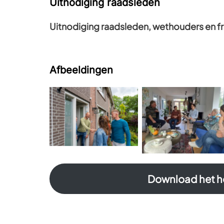
Uitnodiging raadsleden
Uitnodiging raadsleden, wethouders en fr
Afbeeldingen
Download het h