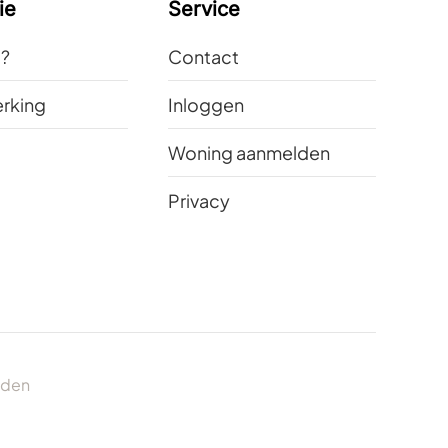
ie
Service
t?
Contact
rking
Inloggen
Woning aanmelden
Privacy
uden