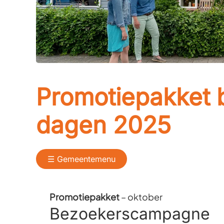
Promotiepakket 
dagen 2025
☰ Gemeentemenu
Promotiepakket
– oktober
Bezoekerscampagne