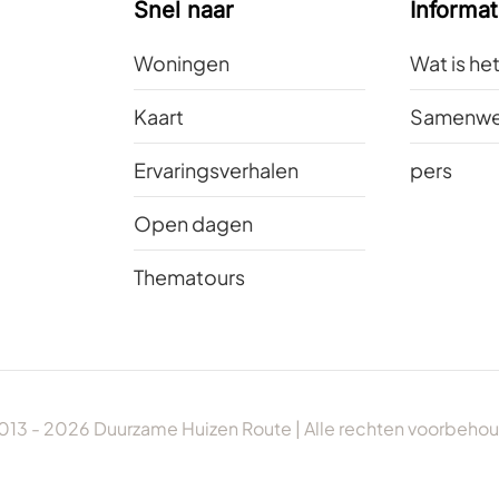
Snel naar
Informat
Woningen
Wat is he
Kaart
Samenwe
Ervaringsverhalen
pers
Open dagen
Thematours
013 -
2026
Duurzame Huizen Route | Alle rechten voorbeho