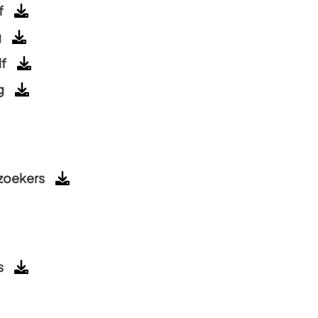
f
g
f
g
ezoekers
s