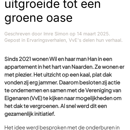
uitgroeide tot een
groene oase
Geschreven door
Imre Simon
op
14 maart 2025
.
Gepost in
Ervaringsverhalen
,
VvE's delen hun verhaal
.
Sinds 2021 wonen Wil en haar man Han in een
appartement in het hart van Naarden. Ze wonen er
met plezier. Het uitzicht op een kaal, plat dak
vonden zij erg jammer. Daarom besloten zij actie
te ondernemen en samen met de Vereniging van
Eigenaren (VvE) te kijken naar mogelijkheden om
het dak te vergroenen. Al snel werd dit een
gezamenlijk initiatief.
Het idee werd besproken met de onderburen in