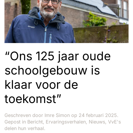
“Ons 125 jaar oude
schoolgebouw is
klaar voor de
toekomst”
Geschreven door
Imre Simon
op
24 februari 2025
.
Gepost in
Bericht
,
Ervaringsverhalen
,
Nieuws
,
VvE's
delen hun verhaal
.