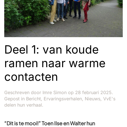
Deel 1: van koude
ramen naar warme
contacten
Geschreven door
Imre Simon
op
28 februari 2025
.
Gepost in
Bericht
,
Ervaringsverhalen
,
Nieuws
,
VvE's
delen hun verhaal
.
“Dit is te mooi!” Toen Ilse en Walter hun