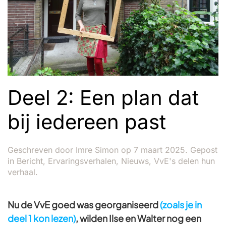
Deel 2: Een plan dat
bij iedereen past
Geschreven door
Imre Simon
op
7 maart 2025
. Gepost
in
Bericht
,
Ervaringsverhalen
,
Nieuws
,
VvE's delen hun
verhaal
.
Nu de VvE goed was georganiseerd
(zoals je in
deel 1 kon lezen)
, wilden Ilse en Walter nog een